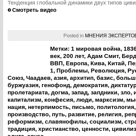
Тенденция глобальной динамики двух типов циви
Смотреть видео
Posted in
МНЕНИЯ ЭКСПЕРТО
Метки:
1 мировая война
,
1836
век
,
200 лет
,
Адам Смит
,
Бер
ВВП
,
Европа
,
Кива
,
Китай
,
Пе
1
,
Проблемы
,
Революция
,
Ру
Союз
,
Чаадаев
,
азия
,
архитип
,
базис
,
больш
буржуазия
,
генофонд
,
демократия
,
диктату
пролетариата
,
догма
,
запад
,
запдники
,
зло
,
капитализм
,
конфесия
,
люди
,
марксизм
,
мы
нация
,
нетерпимость
,
письмо
,
политология
производство
,
путь
,
развитие
,
религия
,
реп
реформизм
,
славянофилы
,
социализм
,
стр
традиция
,
христианство
,
ценности
,
цивили