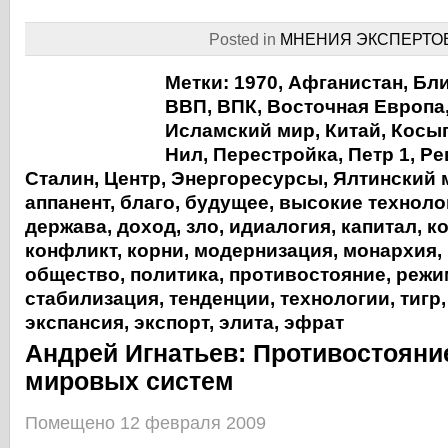
Posted in
МНЕНИЯ ЭКСПЕРТО
Метки:
1970
,
Афганистан
,
Бли
ВВП
,
ВПК
,
Восточная Европа
Исламский мир
,
Китай
,
Косы
Нил
,
Перестройка
,
Петр 1
,
Ре
Сталин
,
Центр
,
Энергоресурсы
,
Ялтинский 
аппанент
,
благо
,
будущее
,
высокие техноло
держава
,
доход
,
зло
,
идиалогия
,
капитал
,
к
конфликт
,
корни
,
модернизация
,
монархия
,
общество
,
политика
,
противостояние
,
режи
стабилизация
,
тенденции
,
технологии
,
тигр
экспансия
,
экспорт
,
элита
,
эфрат
Андрей Игнатьев: Противостояни
мировых систем
Помещено 12 февраля 2009