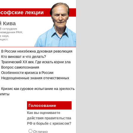
софские лекции
й Кива
й сотрудник
оковедения РАН,
х наук,
ицист.
: В России неизбежна духовная революция
 Кто виноват и что делать?
 Трагический XX век. Где искать корни зла
: Вопрос самопознания
: Особенности кризиса в России
: Недооцененные знания отечественных
: Кризис как суровое испытание на зрелость
 элиты
Голосование
Как вы оцениваете
действия правительства
РФ в борьбе с кризисом?
Отлично