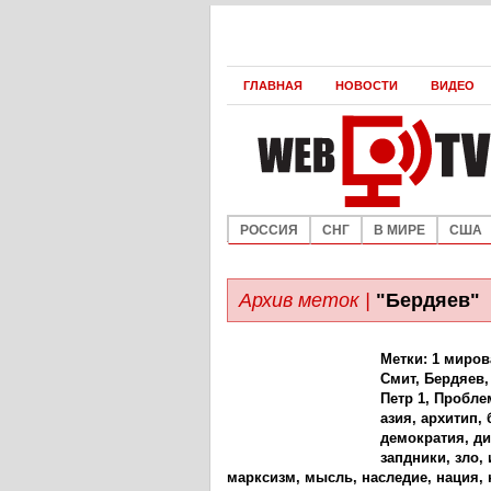
ГЛАВНАЯ
НОВОСТИ
ВИДЕО
РОССИЯ
СНГ
В МИРЕ
США
Архив меток |
"Бердяев"
Метки:
1 миров
Смит
,
Бердяев
Петр 1
,
Пробле
азия
,
архитип
,
демократия
,
ди
запдники
,
зло
,
марксизм
,
мысль
,
наследие
,
нация
,