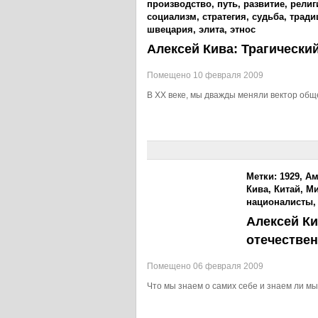
производство
,
путь
,
развитие
,
религ
социализм
,
стратегия
,
судьба
,
тради
швецария
,
элита
,
этнос
Алексей Кива: Трагический
Помещено 10 февраля 2009
В XX веке, мы дважды меняли вектор общ
Метки:
1929
,
Ам
Кива
,
Китай
,
М
националисты
Алексей К
отечестве
Помещено 06 февраля 2009
Что мы знаем о самих себе и знаем ли м