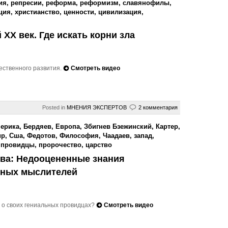
ия
,
репресии
,
реформа
,
реформизм
,
славянофилы
,
ция
,
христианство
,
ценности
,
цивилизация
,
 XX век. Где искать корни зла
ественного развития.
Смотреть видео
Posted in
МНЕНИЯ ЭКСПЕРТОВ
2 комментария
ерика
,
Бердяев
,
Европа
,
Збигнев Бзежинский
,
Картер
,
ир
,
Сша
,
Федотов
,
Философия
,
Чаадаев
,
запад
,
,
провидцы
,
пророчество
,
царство
ива: Недооцененные знания
нных мыслителей
ы о своих гениальных провидцах?
Смотреть видео