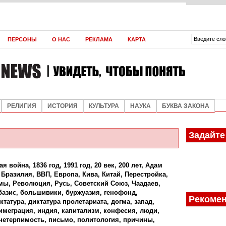
ВЛАДИМИР ЯКУНИН
АНДРЕЙ МАРЧУКОВ
АНДРЕЙ МАРЧУКОВ
ЮРИЙ ШУШКЕВИЧ
ЮРИЙ ШУШКЕВИЧ
ЮРИЙ ШУШКЕВИЧ
ЮРИЙ ШУШКЕВИЧ
ЮРИЙ ШУШКЕВИЧ
ЮРИЙ ШУШКЕВИЧ
ЮРИЙ ШУШКЕВИЧ
ЮРИЙ ШУШКЕВИЧ
ЮРИЙ ШУШКЕВИЧ
АЛЕКСЕЙ КИВА
АЛЕКСЕЙ КИВА
АЛЕКСЕЙ КИВА
АЛЕКСЕЙ КИВА
АЛЕКСЕЙ КИВА
О КОРРУП
В СУМЕР
ПАРАЛЛЕЛ
ПАРАЛЛЕЛ
ПАРАЛЛЕЛ
ПАРАЛЛЕЛ
МИРОВОЙ
ОРДЕН ДЛ
НОВЫЕ Т
НАТАЛИЯ 
ПОДДЕРЖ
ФУТУРОЛО
ПРОИЗВО
КАК ШЕВЧ
СПЕКУЛЯЦ
ВОЗМОЖН
В ЧЁМ СЕ
ЛЕВ ТРОЦ
ДЭН СЯОП
ПЛОХОЕ З
ПЕРСОНЫ
О НАС
РЕКЛАМА
КАРТА
ДИСБАЛА
МЯТЕЖ
РОССИЙС
СЕПАРАТ
РОССИИ
КОРМОВО
СТРАНЕ 
ЭКОНОМИ
ЛИЧНОСТИ
НЕПЛОДО
СЯОПИНА
И ЧРЕВАТ
РЕЛИГИЯ
ИСТОРИЯ
КУЛЬТУРА
НАУКА
БУКВА ЗАКОНА
Задайте
ая война
,
1836 год
,
1991 год
,
20 век
,
200 лет
,
Адам
,
Бразилия
,
ВВП
,
Европа
,
Кива
,
Китай
,
Перестройка
,
мы
,
Революция
,
Русь
,
Советский Союз
,
Чаадаев
,
базис
,
большивики
,
буржуазия
,
генофонд
,
Рекомен
ктатура
,
диктатура пролетариата
,
догма
,
запад
,
имеграция
,
индия
,
капитализм
,
конфесия
,
люди
,
нетерпимость
,
письмо
,
политология
,
причины
,