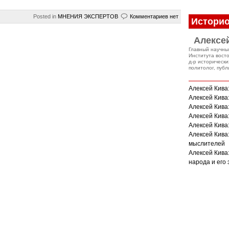
Posted in
МНЕНИЯ ЭКСПЕРТОВ
Комментариев нет
Историо
Алексе
Главный научны
Института вост
д-р исторически
политолог, публ
Алексей Кива
Алексей Кива:
Алексей Кива:
Алексей Кива
Алексей Кива
Алексей Кива
мыслителей
Алексей Кива
народа и его