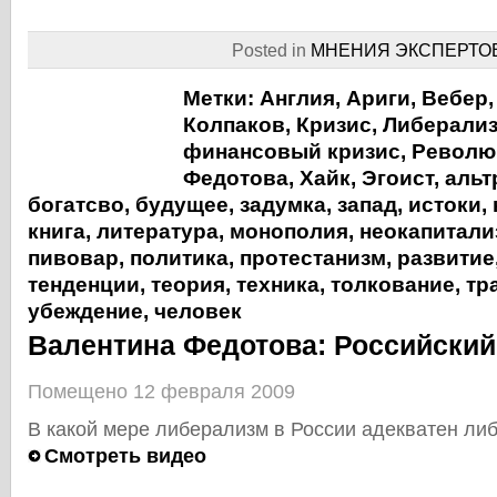
Posted in
МНЕНИЯ ЭКСПЕРТО
Метки:
Англия
,
Ариги
,
Вебер
Колпаков
,
Кризис
,
Либерали
финансовый кризис
,
Револю
Федотова
,
Хайк
,
Эгоист
,
альт
богатсво
,
будущее
,
задумка
,
запад
,
истоки
,
книга
,
литература
,
монополия
,
неокапитали
пивовар
,
политика
,
протестанизм
,
развитие
тенденции
,
теория
,
техника
,
толкование
,
тр
убеждение
,
человек
Валентина Федотова: Российски
Помещено 12 февраля 2009
В какой мере либерализм в России адекватен ли
Смотреть видео