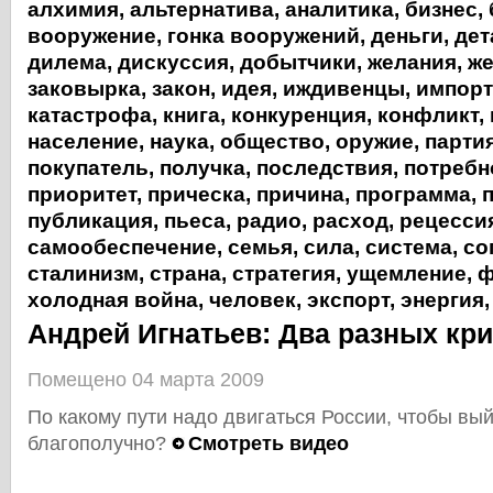
алхимия
,
альтернатива
,
аналитика
,
бизнес
,
вооружение
,
гонка вооружений
,
деньги
,
дет
дилема
,
дискуссия
,
добытчики
,
желания
,
же
заковырка
,
закон
,
идея
,
иждивенцы
,
импорт
катастрофа
,
книга
,
конкуренция
,
конфликт
,
население
,
наука
,
общество
,
оружие
,
парти
покупатель
,
получка
,
последствия
,
потребн
приоритет
,
прическа
,
причина
,
программа
,
публикация
,
пьеса
,
радио
,
расход
,
рецесси
самообеспечение
,
семья
,
сила
,
система
,
со
сталинизм
,
страна
,
стратегия
,
ущемление
,
ф
холодная война
,
человек
,
экспорт
,
энергия
Андрей Игнатьев: Два разных кр
Помещено 04 марта 2009
По какому пути надо двигаться России, чтобы вый
благополучно?
Смотреть видео