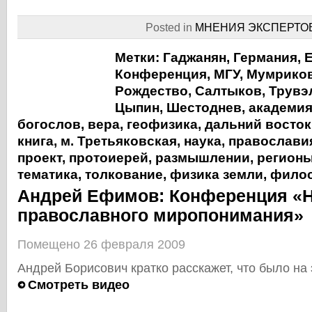
Posted in
МНЕНИЯ ЭКСПЕРТО
Метки:
Гаджанян
,
Германия
,
Конференция
,
МГУ
,
Мумрико
Рождество
,
Салтыков
,
Трувэ
Цыпин
,
Шестоднев
,
академия
богослов
,
вера
,
геофизика
,
дальний восток
книга
,
м. Третьяковская
,
наука
,
православи
проект
,
протоиерей
,
размышлении
,
регион
тематика
,
толкование
,
физика земли
,
фило
Андрей Ефимов: Конференция «Н
православного миропонимания»
Помещено 26 февраля 2009
Андрей Борисович кратко расскажет, что было на
Смотреть видео