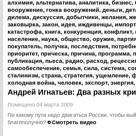
алхимия
,
альтернатива
,
аналитика
,
бизнес
,
вооружение
,
гонка вооружений
,
деньги
,
дет
дилема
,
дискуссия
,
добытчики
,
желания
,
же
заковырка
,
закон
,
идея
,
иждивенцы
,
импорт
катастрофа
,
книга
,
конкуренция
,
конфликт
,
население
,
наука
,
общество
,
оружие
,
парти
покупатель
,
получка
,
последствия
,
потребн
приоритет
,
прическа
,
причина
,
программа
,
публикация
,
пьеса
,
радио
,
расход
,
рецесси
самообеспечение
,
семья
,
сила
,
система
,
со
сталинизм
,
страна
,
стратегия
,
ущемление
,
ф
холодная война
,
человек
,
экспорт
,
энергия
Андрей Игнатьев: Два разных кр
Помещено 04 марта 2009
По какому пути надо двигаться России, чтобы вый
благополучно?
Смотреть видео