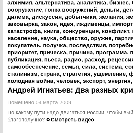
алхимия
,
альтернатива
,
аналитика
,
бизнес
,
вооружение
,
гонка вооружений
,
деньги
,
дет
дилема
,
дискуссия
,
добытчики
,
желания
,
же
заковырка
,
закон
,
идея
,
иждивенцы
,
импорт
катастрофа
,
книга
,
конкуренция
,
конфликт
,
население
,
наука
,
общество
,
оружие
,
парти
покупатель
,
получка
,
последствия
,
потребн
приоритет
,
прическа
,
причина
,
программа
,
публикация
,
пьеса
,
радио
,
расход
,
рецесси
самообеспечение
,
семья
,
сила
,
система
,
со
сталинизм
,
страна
,
стратегия
,
ущемление
,
ф
холодная война
,
человек
,
экспорт
,
энергия
Андрей Игнатьев: Два разных кр
Помещено 04 марта 2009
По какому пути надо двигаться России, чтобы вый
благополучно?
Смотреть видео