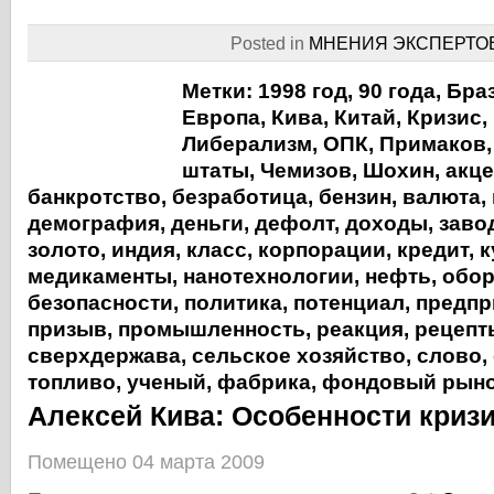
Posted in
МНЕНИЯ ЭКСПЕРТО
Метки:
1998 год
,
90 года
,
Бра
Европа
,
Кива
,
Китай
,
Кризис
,
Либерализм
,
ОПК
,
Примаков
штаты
,
Чемизов
,
Шохин
,
акце
банкротство
,
безработица
,
бензин
,
валюта
,
демография
,
деньги
,
дефолт
,
доходы
,
заво
золото
,
индия
,
класс
,
корпорации
,
кредит
,
к
медикаменты
,
нанотехнологии
,
нефть
,
обор
безопасности
,
политика
,
потенциал
,
предпр
призыв
,
промышленность
,
реакция
,
рецепт
сверхдержава
,
сельское хозяйство
,
слово
,
топливо
,
ученый
,
фабрика
,
фондовый рын
Алексей Кива: Особенности кризи
Помещено 04 марта 2009