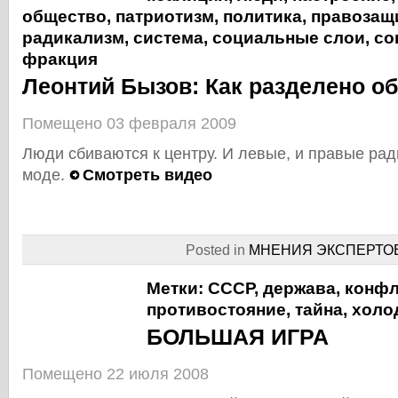
общество
,
патриотизм
,
политика
,
правозащ
радикализм
,
система
,
социальные слои
,
со
фракция
Леонтий Бызов: Как разделено о
Помещено 03 февраля 2009
Люди сбиваются к центру. И левые, и правые рад
моде.
Смотреть видео
Posted in
МНЕНИЯ ЭКСПЕРТО
Метки:
СССР
,
держава
,
конф
противостояние
,
тайна
,
холо
БОЛЬШАЯ ИГРА
Помещено 22 июля 2008