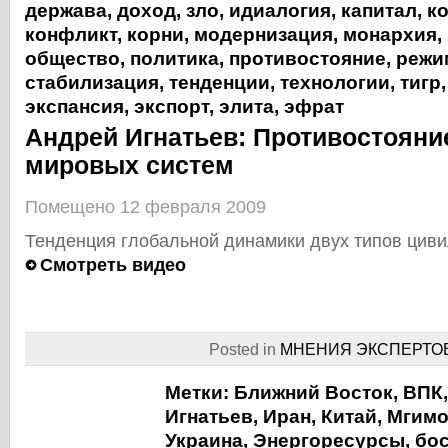
держава
,
доход
,
зло
,
идиалогия
,
капитал
,
к
конфликт
,
корни
,
модернизация
,
монархия
,
общество
,
политика
,
противостояние
,
режи
стабилизация
,
тенденции
,
технологии
,
тигр
экспансия
,
экспорт
,
элита
,
эфрат
Андрей Игнатьев: Противостояни
мировых систем
Помещено 12 февраля 2009
Тенденция глобальной динамики двух типов циви
Смотреть видео
Posted in
МНЕНИЯ ЭКСПЕРТО
Метки:
Ближний Восток
,
ВПК
Игнатьев
,
Иран
,
Китай
,
Мгим
Украина
,
Энергоресурсы
,
бо