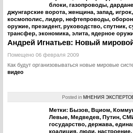
блоки
,
газопроводы
,
дардан
джунгарские ворота
,
женщина
,
запад
,
игрок
космополис
,
лидер
,
нефтепроводы
,
оборон
оружие
,
президент
,
руководство
,
спутник
,
с
трансфер
,
экономика
,
элита
,
ядерное оруж
Андрей Игнатьев: Новый мирово
Помещено 06 февраля 2009
Как будут организовываться новые мировые сис
видео
Posted in
МНЕНИЯ ЭКСПЕРТО
Метки:
Бызов
,
Вциом
,
Комму
Левые
,
Медведев
,
Путин
,
СМ
государство
,
держава
,
едина
коалиция
,
люди
,
настроение