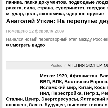
паника
,
папка документов
,
подводные лодк
ракета
,
сила
,
страна
,
суверинетет
,
твердое 
м
,
удар
,
цель
,
экономика
,
ядерное оружие
Анатолий Уткин: На перепутье дв
Помещено 12 февраля 2009
Начался новый переговорный этап между Россие
Смотреть видео
Posted in
МНЕНИЯ ЭКСПЕРТО
Метки:
1970
,
Афганистан
,
Бли
ВВП
,
ВПК
,
Восточная Европа
Исламский мир
,
Китай
,
Косы
Нил
,
Перестройка
,
Петр 1
,
Ре
Сталин
,
Центр
,
Энергоресурсы
,
Ялтинский 
аппанент
,
благо
,
будущее
,
высокие техноло