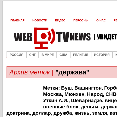
ГЛАВНАЯ
НОВОСТИ
ВИДЕО
ПЕРСОНЫ
О НАС
Р
РОССИЯ
СНГ
В МИРЕ
США
РЕЛИГИЯ
ИСТОРИЯ
Архив меток |
"держава"
Метки:
Буш
,
Вашингтон
,
Горб
Москва
,
Мюнхен
,
Народ
,
СНВ
Уткин А.И.
,
Шеварнадзе
,
вице
военные блок
,
деньги
,
держа
доктрина
,
доллар
,
дружба
,
жизнь
,
земля
,
ка