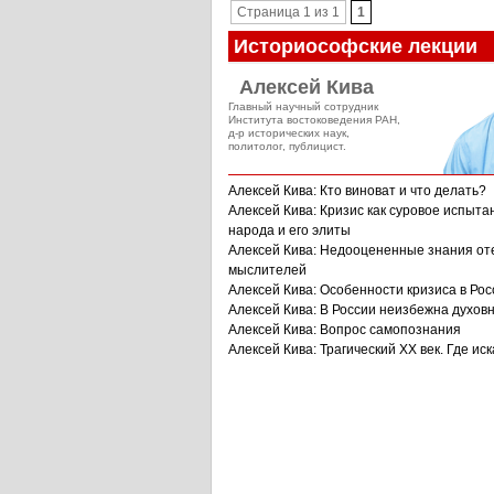
Страница 1 из 1
1
Историософские лекции
Алексей Кива
Главный научный сотрудник
Института востоковедения РАН,
д-р исторических наук,
политолог, публицист.
Алексей Кива: Кто виноват и что делать?
Алексей Кива: Кризис как суровое испыта
народа и его элиты
Алексей Кива: Недооцененные знания от
мыслителей
Алексей Кива: Особенности кризиса в Рос
Алексей Кива: В России неизбежна духов
Алексей Кива: Вопрос самопознания
Алексей Кива: Трагический XX век. Где иск