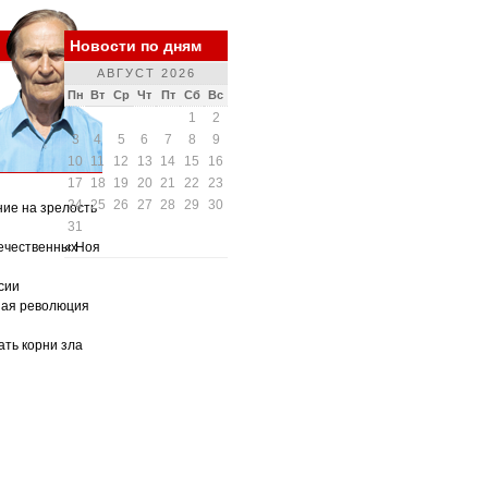
Новости по дням
АВГУСТ 2026
Пн
Вт
Ср
Чт
Пт
Сб
Вс
1
2
3
4
5
6
7
8
9
10
11
12
13
14
15
16
17
18
19
20
21
22
23
24
25
26
27
28
29
30
ние на зрелость
31
ечественных
« Ноя
сии
ная революция
ать корни зла