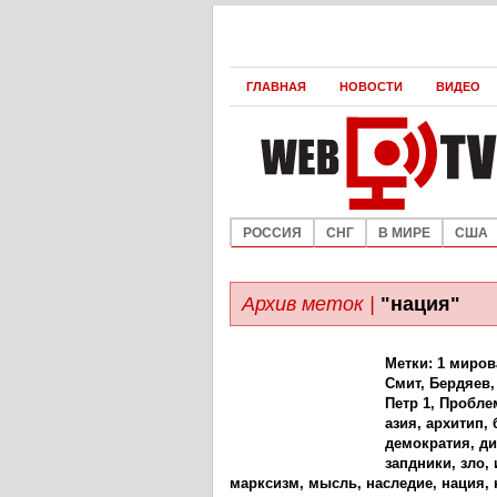
ГЛАВНАЯ
НОВОСТИ
ВИДЕО
РОССИЯ
СНГ
В МИРЕ
США
Архив меток |
"нация"
Метки:
1 миров
Смит
,
Бердяев
Петр 1
,
Пробле
азия
,
архитип
,
демократия
,
ди
запдники
,
зло
,
марксизм
,
мысль
,
наследие
,
нация
,