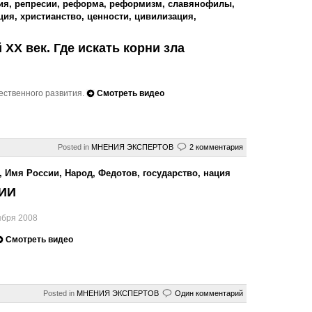
ия
,
репресии
,
реформа
,
реформизм
,
славянофилы
,
ция
,
христианство
,
ценности
,
цивилизация
,
 XX век. Где искать корни зла
ественного развития.
Смотреть видео
Posted in
МНЕНИЯ ЭКСПЕРТОВ
2 комментария
,
Имя России
,
Народ
,
Федотов
,
государство
,
нация
ИИ
ября 2008
Смотреть видео
Posted in
МНЕНИЯ ЭКСПЕРТОВ
Один комментарий