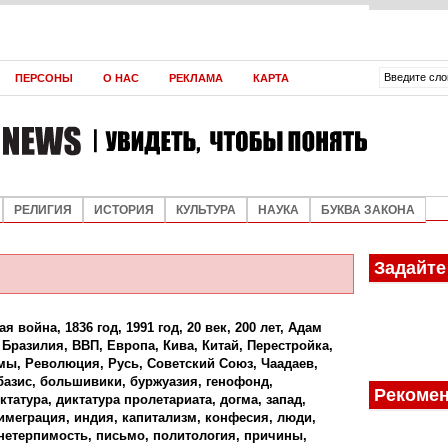
ВЛАДИМИР ЯКУНИН
АНДРЕЙ МАРЧУКОВ
АНДРЕЙ МАРЧУКОВ
ЮРИЙ ШУШКЕВИЧ
ЮРИЙ ШУШКЕВИЧ
ЮРИЙ ШУШКЕВИЧ
ЮРИЙ ШУШКЕВИЧ
ЮРИЙ ШУШКЕВИЧ
ЮРИЙ ШУШКЕВИЧ
ЮРИЙ ШУШКЕВИЧ
ЮРИЙ ШУШКЕВИЧ
ЮРИЙ ШУШКЕВИЧ
АЛЕКСЕЙ КИВА
АЛЕКСЕЙ КИВА
АЛЕКСЕЙ КИВА
АЛЕКСЕЙ КИВА
АЛЕКСЕЙ КИВА
О КОРРУП
В СУМЕР
ПАРАЛЛЕЛ
ПАРАЛЛЕЛ
ПАРАЛЛЕЛ
ПАРАЛЛЕЛ
МИРОВОЙ
ОРДЕН ДЛ
НОВЫЕ Т
НАТАЛИЯ 
ПОДДЕРЖ
ФУТУРОЛО
ПРОИЗВО
КАК ШЕВЧ
СПЕКУЛЯЦ
ВОЗМОЖН
В ЧЁМ СЕ
ЛЕВ ТРОЦ
ДЭН СЯОП
ПЛОХОЕ З
ПЕРСОНЫ
О НАС
РЕКЛАМА
КАРТА
ДИСБАЛА
МЯТЕЖ
РОССИЙС
СЕПАРАТ
РОССИИ
КОРМОВО
СТРАНЕ 
ЭКОНОМИ
ЛИЧНОСТИ
НЕПЛОДО
СЯОПИНА
И ЧРЕВАТ
РЕЛИГИЯ
ИСТОРИЯ
КУЛЬТУРА
НАУКА
БУКВА ЗАКОНА
Задайте
ая война
,
1836 год
,
1991 год
,
20 век
,
200 лет
,
Адам
,
Бразилия
,
ВВП
,
Европа
,
Кива
,
Китай
,
Перестройка
,
мы
,
Революция
,
Русь
,
Советский Союз
,
Чаадаев
,
базис
,
большивики
,
буржуазия
,
генофонд
,
Рекомен
ктатура
,
диктатура пролетариата
,
догма
,
запад
,
имеграция
,
индия
,
капитализм
,
конфесия
,
люди
,
нетерпимость
,
письмо
,
политология
,
причины
,