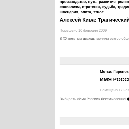
производство
,
путь
,
развитие
,
религ
социализм
,
стратегия
,
судьба
,
тради
швецария
,
элита
,
этнос
Алексей Кива: Трагический
Помещено 10 февраля 2009
В XX веке, мы дважды меняли вектор общ
Метки:
Гиренок
ИМЯ РОСС
Помещено 17 но
Выбирать «Имя России» бессмысленно!