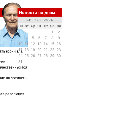
Новости по дням
АВГУСТ 2026
Пн
Вт
Ср
Чт
Пт
Сб
Вс
1
2
3
4
5
6
7
8
9
10
11
12
13
14
15
16
17
18
19
20
21
22
23
ать корни зла
24
25
26
27
28
29
30
31
сии
ечественных
« Ноя
ние на зрелость
ная революция