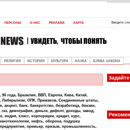
ВЛАДИМИР ЯКУНИН
АНДРЕЙ МАРЧУКОВ
АНДРЕЙ МАРЧУКОВ
ЮРИЙ ШУШКЕВИЧ
ЮРИЙ ШУШКЕВИЧ
ЮРИЙ ШУШКЕВИЧ
ЮРИЙ ШУШКЕВИЧ
ЮРИЙ ШУШКЕВИЧ
ЮРИЙ ШУШКЕВИЧ
ЮРИЙ ШУШКЕВИЧ
ЮРИЙ ШУШКЕВИЧ
ЮРИЙ ШУШКЕВИЧ
АЛЕКСЕЙ КИВА
АЛЕКСЕЙ КИВА
АЛЕКСЕЙ КИВА
АЛЕКСЕЙ КИВА
АЛЕКСЕЙ КИВА
О КОРРУП
В СУМЕР
ПАРАЛЛЕЛ
ПАРАЛЛЕЛ
ПАРАЛЛЕЛ
ПАРАЛЛЕЛ
МИРОВОЙ
ОРДЕН ДЛ
НОВЫЕ Т
НАТАЛИЯ 
ПОДДЕРЖ
ФУТУРОЛО
ПРОИЗВО
КАК ШЕВЧ
СПЕКУЛЯЦ
ВОЗМОЖН
В ЧЁМ СЕ
ЛЕВ ТРОЦ
ДЭН СЯОП
ПЛОХОЕ З
ПЕРСОНЫ
О НАС
РЕКЛАМА
КАРТА
ДИСБАЛА
МЯТЕЖ
РОССИЙС
СЕПАРАТ
РОССИИ
КОРМОВО
СТРАНЕ 
ЭКОНОМИ
ЛИЧНОСТИ
НЕПЛОДО
СЯОПИНА
И ЧРЕВАТ
РЕЛИГИЯ
ИСТОРИЯ
КУЛЬТУРА
НАУКА
БУКВА ЗАКОНА
Задайте
,
90 года
,
Бразилия
,
ВВП
,
Европа
,
Кива
,
Китай
,
,
Либерализм
,
ОПК
,
Примаков
,
Соединенные штаты
,
н
,
акцент
,
банк
,
банкротство
,
безработица
,
бензин
,
,
газ
,
демография
,
деньги
,
дефолт
,
доходы
,
завод
,
Рекомен
то
,
индия
,
класс
,
корпорации
,
кредит
,
курс
,
нанотехнологии
,
нефть
,
оборона
,
подушка
предприятия
,
премьер
,
призыв
,
промышленность
,