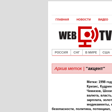
ГЛАВНАЯ
НОВОСТИ
ВИДЕО
РОССИЯ
СНГ
В МИРЕ
США
Архив меток |
"акцент"
Метки:
1998 год
Кризис
,
Кудрин
Чемизов
,
Шохи
валюта
,
власть
зарплата
,
золо
медикаменты
,
безопасности
,
политика
,
потенциал
,