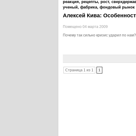
реакция
,
рецепты
,
рост
,
сверхдержа
ученый
,
фабрика
,
фондовый рынок
Алексей Кива: Особенност
Помещено 04 марта 2009
Почему так сильно кризис ударил по нам
Страница 1 из 1
1