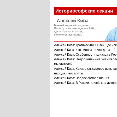
Историософские лекции
Алексей Кива
Главный научный сотрудник
Института востоковедения РАН,
д-р исторических наук,
политолог, публицист.
Алексей Кива: Трагический XX век. Где иск
Алексей Кива: Кто виноват и что делать?
Алексей Кива: Особенности кризиса в Рос
Алексей Кива: Недооцененные знания от
мыслителей
Алексей Кива: Кризис как суровое испыта
народа и его элиты
Алексей Кива: Вопрос самопознания
Алексей Кива: В России неизбежна духов