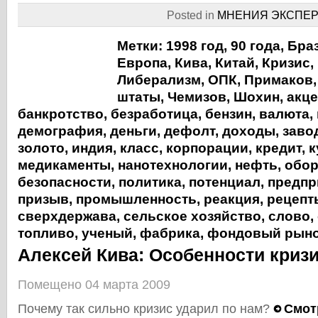
Posted in
МНЕНИЯ ЭКСПЕР
Метки:
1998 год
,
90 года
,
Бра
Европа
,
Кива
,
Китай
,
Кризис
,
Либерализм
,
ОПК
,
Примаков
штаты
,
Чемизов
,
Шохин
,
акце
банкротство
,
безработица
,
бензин
,
валюта
,
демография
,
деньги
,
дефолт
,
доходы
,
заво
золото
,
индия
,
класс
,
корпорации
,
кредит
,
к
медикаменты
,
нанотехнологии
,
нефть
,
обор
безопасности
,
политика
,
потенциал
,
предпр
призыв
,
промышленность
,
реакция
,
рецепт
сверхдержава
,
сельское хозяйство
,
слово
,
топливо
,
ученый
,
фабрика
,
фондовый рын
Алексей Кива: Особенности кризи
Помещено 04 марта 2009
Почему так сильно кризис ударил по нам?
Смот