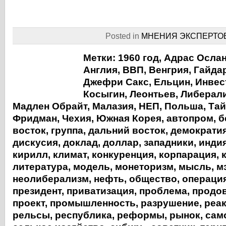
Posted in
МНЕНИЯ ЭКСПЕРТО
Метки:
1960 год
,
Адрас Осла
Англия
,
ВВП
,
Венгрия
,
Гайда
Джефри Сакс
,
Ельцин
,
Инвес
Косыгин
,
Леонтьев
,
Либерал
Мадлен Обрайт
,
Малазия
,
НЕП
,
Польша
,
Тай
Фридман
,
Чехия
,
Южная Корея
,
автопром
,
б
восток
,
группа
,
дальний восток
,
демократи
дискусия
,
доклад
,
доллар
,
западники
,
инди
кирилл
,
климат
,
конкуренция
,
корпарация
,
литература
,
модель
,
монеторизм
,
мысль
,
м
неолиберализм
,
нефть
,
общество
,
операци
президент
,
приватизация
,
проблема
,
продо
проект
,
промышленность
,
разрушение
,
реа
рельсы
,
республика
,
реформы
,
рынок
,
сам