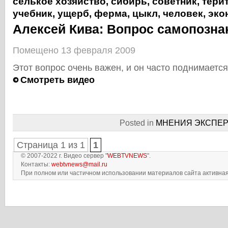
селькое хозяйство
,
сибирь
,
советник
,
тери
учебник
,
ущерб
,
ферма
,
цыкл
,
человек
,
эко
Алексей Кива: Вопрос самопозна
Помещено 13 февраля 2009
Этот вопрос очень важен, и он часто поднимает
Смотреть видео
Posted in
МНЕНИЯ ЭКСПЕР
Страница 1 из 1
1
© 2007-2022 г. Видео сервер "
WEBTVNEWS
".
Контакты:
webtvnews@mail.ru
При полном или частичном использовании материалов сайта активная