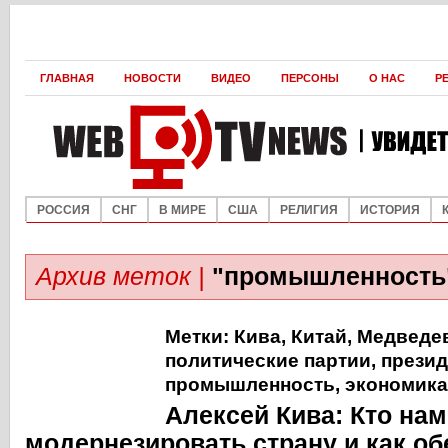
ГЛАВНАЯ
НОВОСТИ
ВИДЕО
ПЕРСОНЫ
О НАС
Р
РОССИЯ
СНГ
В МИРЕ
США
РЕЛИГИЯ
ИСТОРИЯ
Архив меток |
"промышленность
Метки:
Кива
,
Китай
,
Медведе
политические партии
,
презид
промышленность
,
экономика
Алексей Кива: Кто на
модернезировать страну и как об