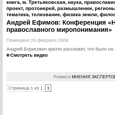
книга
,
м. Третьяковская
,
наука
,
православи
проект
,
протоиерей
,
размышлении
,
регион
тематика
,
толкование
,
физика земли
,
фило
Андрей Ефимов: Конференция «Н
православного миропонимания»
Помещено 26 февраля 2009
Андрей Борисович кратко расскажет, что было на
Смотреть видео
Posted in
МНЕНИЯ ЭКСПЕРТО
Страница 1 из 1
1