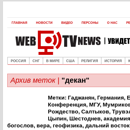
ГЛАВНАЯ
НОВОСТИ
ВИДЕО
ПЕРСОНЫ
О НАС
Р
РОССИЯ
СНГ
В МИРЕ
США
РЕЛИГИЯ
ИСТОРИЯ
Архив меток |
"декан"
Метки:
Гаджанян
,
Германия
,
Конференция
,
МГУ
,
Мумрико
Рождество
,
Салтыков
,
Трувэ
Цыпин
,
Шестоднев
,
академия
богослов
,
вера
,
геофизика
,
дальний восток