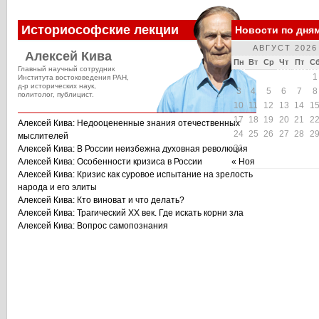
Историософские лекции
Новости по дня
АВГУСТ 2026
Алексей Кива
Пн
Вт
Ср
Чт
Пт
С
Главный научный сотрудник
1
Института востоковедения РАН,
д-р исторических наук,
3
4
5
6
7
8
политолог, публицист.
10
11
12
13
14
1
17
18
19
20
21
2
Алексей Кива: Недооцененные знания отечественных
24
25
26
27
28
2
мыслителей
31
Алексей Кива: В России неизбежна духовная революция
Алексей Кива: Особенности кризиса в России
« Ноя
Алексей Кива: Кризис как суровое испытание на зрелость
народа и его элиты
Алексей Кива: Кто виноват и что делать?
Алексей Кива: Трагический XX век. Где искать корни зла
Алексей Кива: Вопрос самопознания