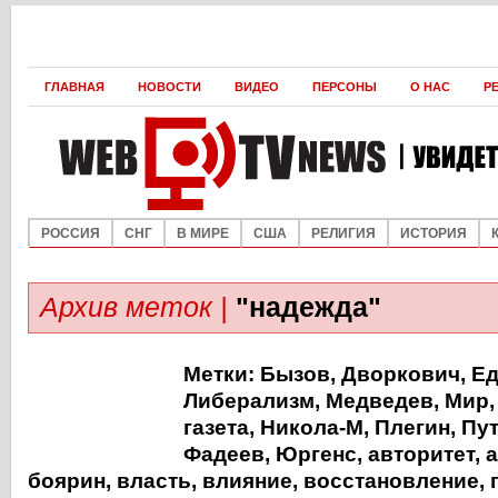
ГЛАВНАЯ
НОВОСТИ
ВИДЕО
ПЕРСОНЫ
О НАС
Р
РОССИЯ
СНГ
В МИРЕ
США
РЕЛИГИЯ
ИСТОРИЯ
Архив меток |
"надежда"
Метки:
Бызов
,
Дворкович
,
Е
Либерализм
,
Медведев
,
Мир
газета
,
Никола-М
,
Плегин
,
Пу
Фадеев
,
Юргенс
,
авторитет
,
а
боярин
,
власть
,
влияние
,
восстановление
,