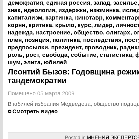
демократия
,
единая россия
,
запад
,
засилье
знак
,
идеология
,
издержки
,
изюминка
,
исле
капитализм
,
картинка
,
кинотавр
,
комментар
корни
,
критика
,
крыло
,
курс
,
лидер
,
личнос
надежда
,
настроение
,
общество
,
олигарх
,
о
плен
,
позиция
,
политика
,
последствия
,
пост
предпосылки
,
президент
,
проводник
,
радик
роль
,
рост
,
свобода
,
событие
,
статистика
,
ф
шум
,
элита
,
юбилей
Леонтий Бызов: Годовщина режи
тандемократии
Помещено 05 марта 2009
В юбилей избрания Медведева, общество подвод
Смотреть видео
Posted in
МНЕНИЯ ЭКСПЕРТО