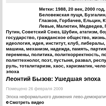
Метки:
1988
,
20 век
,
2000 год
Беловежская пущя
,
Бузгалин
Глазков
,
Горбачев
,
Ельцин
,
К
Левые
,
Малютин
,
Медведев
,
Путин
,
Советский Союз
,
Шубин
,
ататизм
,
бо
государство
,
гражданское общество
,
жизнь
идеология
,
идея
,
институт
,
клуб
,
либералы
машина
,
механизм
,
надежда
,
память
,
партия
перемены
,
политика
,
политкорректность
,
п
политтехнолог
,
поэт
,
пустыня
,
развал
,
респ
руль
,
тоталитаризм
,
хаос
,
харизматик
,
чело
эпоха
Леонтий Бызов: Ушедшая эпоха
Помещено 26 февраля 2009
Эпоха неформального движения лево-демократич
Смотреть видео