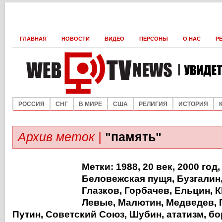
ГЛАВНАЯ
НОВОСТИ
ВИДЕО
ПЕРСОНЫ
О НАС
Р
РОССИЯ
СНГ
В МИРЕ
США
РЕЛИГИЯ
ИСТОРИЯ
Архив меток |
"память"
Метки:
1988
,
20 век
,
2000 год
Беловежская пущя
,
Бузгалин
Глазков
,
Горбачев
,
Ельцин
,
К
Левые
,
Малютин
,
Медведев
,
Путин
,
Советский Союз
,
Шубин
,
ататизм
,
бо