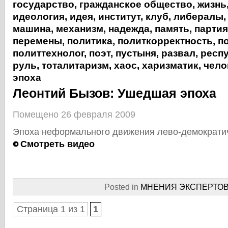
государство
,
гражданское общество
,
жизнь
идеология
,
идея
,
институт
,
клуб
,
либералы
машина
,
механизм
,
надежда
,
память
,
партия
перемены
,
политика
,
политкорректность
,
п
политтехнолог
,
поэт
,
пустыня
,
развал
,
респ
руль
,
тоталитаризм
,
хаос
,
харизматик
,
чело
эпоха
Леонтий Бызов: Ушедшая эпоха
Помещено 26 февраля 2009
Эпоха неформального движения лево-демократич
Смотреть видео
Posted in
МНЕНИЯ ЭКСПЕРТО
Страница 1 из 1
1