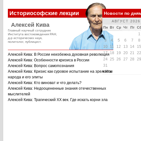
Историософские лекции
Новости по дня
АВГУСТ 2026
Алексей Кива
Пн
Вт
Ср
Чт
Пт
С
Главный научный сотрудник
1
Института востоковедения РАН,
д-р исторических наук,
3
4
5
6
7
8
политолог, публицист.
10
11
12
13
14
1
17
18
19
20
21
2
Алексей Кива: В России неизбежна духовная революция
24
25
26
27
28
2
Алексей Кива: Особенности кризиса в России
31
Алексей Кива: Вопрос самопознания
Алексей Кива: Кризис как суровое испытание на зрелость
« Ноя
народа и его элиты
Алексей Кива: Кто виноват и что делать?
Алексей Кива: Недооцененные знания отечественных
мыслителей
Алексей Кива: Трагический XX век. Где искать корни зла