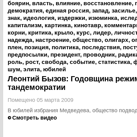
боярин
,
власть
,
влияние
,
восстановление
,
демократия
,
единая россия
,
запад
,
засилье
знак
,
идеология
,
издержки
,
изюминка
,
исле
капитализм
,
картинка
,
кинотавр
,
комментар
корни
,
критика
,
крыло
,
курс
,
лидер
,
личнос
надежда
,
настроение
,
общество
,
олигарх
,
о
плен
,
позиция
,
политика
,
последствия
,
пост
предпосылки
,
президент
,
проводник
,
радик
роль
,
рост
,
свобода
,
событие
,
статистика
,
ф
шум
,
элита
,
юбилей
Леонтий Бызов: Годовщина режи
тандемократии
Помещено 05 марта 2009
В юбилей избрания Медведева, общество подвод
Смотреть видео