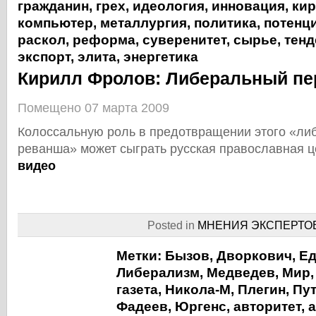
гражданин
,
грех
,
идеология
,
инновация
,
ки
компьютер
,
металлургия
,
политика
,
потенц
раскол
,
реформа
,
суверенитет
,
сырье
,
тенд
экспорт
,
элита
,
энергетика
Кирилл Фролов: Либеральный пе
Помещено 07 марта 2009
Колоссальную роль в предотвращении этого «ли
реванша» может сыграть русская православная 
видео
Posted in
МНЕНИЯ ЭКСПЕРТО
Метки:
Бызов
,
Дворкович
,
Е
Либерализм
,
Медведев
,
Мир
газета
,
Никола-М
,
Плегин
,
Пу
Фадеев
,
Юргенс
,
авторитет
,
а