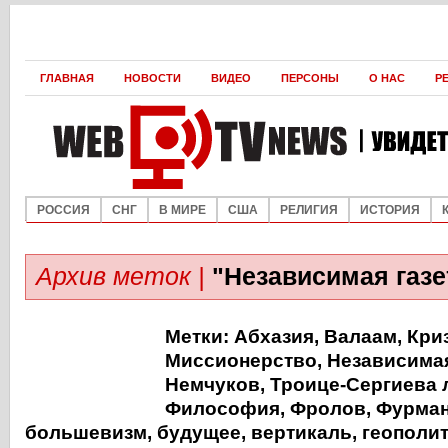
ГЛАВНАЯ
НОВОСТИ
ВИДЕО
ПЕРСОНЫ
О НАС
Р
РОССИЯ
СНГ
В МИРЕ
США
РЕЛИГИЯ
ИСТОРИЯ
Архив меток |
"Независимая газе
Метки:
Абхазия
,
Валаам
,
Кри
Миссионерство
,
Независимая
Немчуков
,
Троице-Cергиева 
Философия
,
Фролов
,
Фурма
большевизм
,
будущее
,
вертикаль
,
геополи