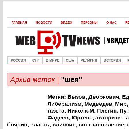
ГЛАВНАЯ
НОВОСТИ
ВИДЕО
ПЕРСОНЫ
О НАС
Р
РОССИЯ
СНГ
В МИРЕ
США
РЕЛИГИЯ
ИСТОРИЯ
Архив меток |
"шея"
Метки:
Бызов
,
Дворкович
,
Е
Либерализм
,
Медведев
,
Мир
газета
,
Никола-М
,
Плегин
,
Пу
Фадеев
,
Юргенс
,
авторитет
,
а
боярин
,
власть
,
влияние
,
восстановление
,