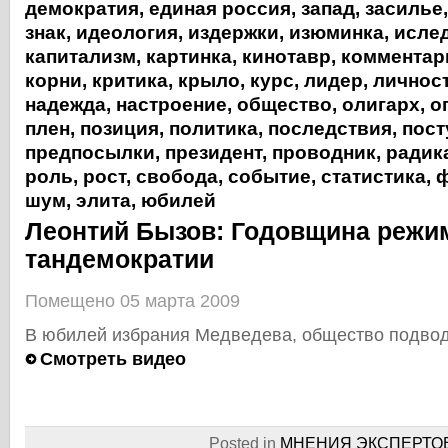
демократия
,
единая россия
,
запад
,
засилье
знак
,
идеология
,
издержки
,
изюминка
,
исле
капитализм
,
картинка
,
кинотавр
,
комментар
корни
,
критика
,
крыло
,
курс
,
лидер
,
личнос
надежда
,
настроение
,
общество
,
олигарх
,
о
плен
,
позиция
,
политика
,
последствия
,
пост
предпосылки
,
президент
,
проводник
,
радик
роль
,
рост
,
свобода
,
событие
,
статистика
,
ф
шум
,
элита
,
юбилей
Леонтий Бызов: Годовщина режи
тандемократии
Помещено 05 марта 2009
В юбилей избрания Медведева, общество подвод
Смотреть видео
Posted in
МНЕНИЯ ЭКСПЕРТО