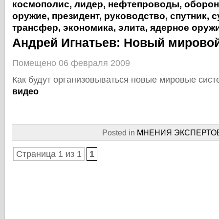
космополис
,
лидер
,
нефтепроводы
,
оборон
оружие
,
президент
,
руководство
,
спутник
,
с
трансфер
,
экономика
,
элита
,
ядерное оруж
Андрей Игнатьев: Новый мирово
Помещено 06 февраля 2009
Как будут организовываться новые мировые сис
видео
Posted in
МНЕНИЯ ЭКСПЕРТО
Страница 1 из 1
1