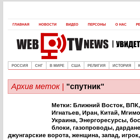
ГЛАВНАЯ
НОВОСТИ
ВИДЕО
ПЕРСОНЫ
О НАС
Р
РОССИЯ
СНГ
В МИРЕ
США
РЕЛИГИЯ
ИСТОРИЯ
Архив меток |
"спутник"
Метки:
Ближний Восток
,
ВПК
Игнатьев
,
Иран
,
Китай
,
Мгим
Украина
,
Энергоресурсы
,
бо
блоки
,
газопроводы
,
дардан
джунгарские ворота
,
женщина
,
запад
,
игрок