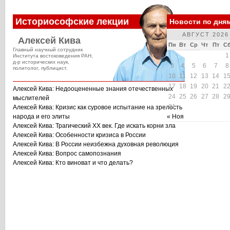
Историософские лекции
Новости по дня
АВГУСТ 2026
Алексей Кива
Пн
Вт
Ср
Чт
Пт
С
Главный научный сотрудник
1
Института востоковедения РАН,
д-р исторических наук,
3
4
5
6
7
8
политолог, публицист.
10
11
12
13
14
1
17
18
19
20
21
2
Алексей Кива: Недооцененные знания отечественных
24
25
26
27
28
2
мыслителей
31
Алексей Кива: Кризис как суровое испытание на зрелость
народа и его элиты
« Ноя
Алексей Кива: Трагический XX век. Где искать корни зла
Алексей Кива: Особенности кризиса в России
Алексей Кива: В России неизбежна духовная революция
Алексей Кива: Вопрос самопознания
Алексей Кива: Кто виноват и что делать?