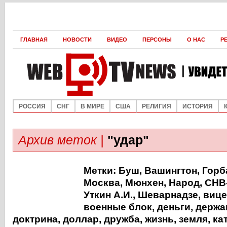
ГЛАВНАЯ
НОВОСТИ
ВИДЕО
ПЕРСОНЫ
О НАС
Р
РОССИЯ
СНГ
В МИРЕ
США
РЕЛИГИЯ
ИСТОРИЯ
Архив меток |
"удар"
Метки:
Буш
,
Вашингтон
,
Горб
Москва
,
Мюнхен
,
Народ
,
СНВ
Уткин А.И.
,
Шеварнадзе
,
вице
военные блок
,
деньги
,
держа
доктрина
,
доллар
,
дружба
,
жизнь
,
земля
,
ка