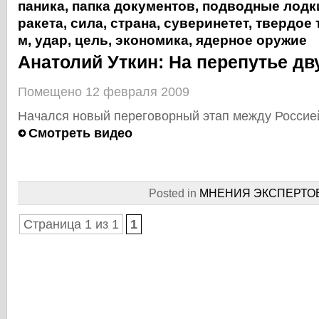
паника
,
папка документов
,
подводные лодк
ракета
,
сила
,
страна
,
суверинетет
,
твердое 
м
,
удар
,
цель
,
экономика
,
ядерное оружие
Анатолий Уткин: На перепутье дв
Помещено 12 февраля 2009
Начался новый переговорный этап между Россие
Смотреть видео
Posted in
МНЕНИЯ ЭКСПЕРТО
Страница 1 из 1
1