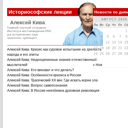
Историософские лекции
Новости по дня
АВГУСТ 2026
Алексей Кива
Пн
Вт
Ср
Чт
Пт
С
Главный научный сотрудник
1
Института востоковедения РАН,
д-р исторических наук,
3
4
5
6
7
8
политолог, публицист.
10
11
12
13
14
1
17
18
19
20
21
2
Алексей Кива: Кризис как суровое испытание на зрелость
24
25
26
27
28
2
народа и его элиты
31
Алексей Кива: Недооцененные знания отечественных
мыслителей
« Ноя
Алексей Кива: Кто виноват и что делать?
Алексей Кива: Особенности кризиса в России
Алексей Кива: Трагический XX век. Где искать корни зла
Алексей Кива: Вопрос самопознания
Алексей Кива: В России неизбежна духовная революция