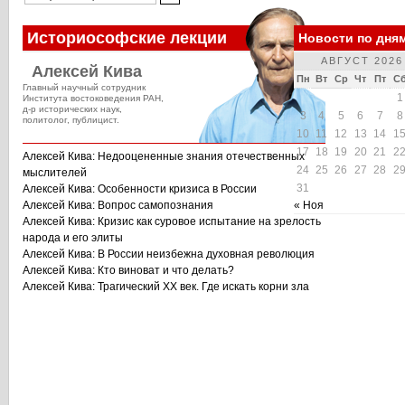
Историософские лекции
Новости по дня
АВГУСТ 2026
Алексей Кива
Пн
Вт
Ср
Чт
Пт
С
Главный научный сотрудник
1
Института востоковедения РАН,
д-р исторических наук,
3
4
5
6
7
8
политолог, публицист.
10
11
12
13
14
1
17
18
19
20
21
2
Алексей Кива: Недооцененные знания отечественных
24
25
26
27
28
2
мыслителей
31
Алексей Кива: Особенности кризиса в России
Алексей Кива: Вопрос самопознания
« Ноя
Алексей Кива: Кризис как суровое испытание на зрелость
народа и его элиты
Алексей Кива: В России неизбежна духовная революция
Алексей Кива: Кто виноват и что делать?
Алексей Кива: Трагический XX век. Где искать корни зла