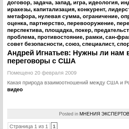
договор
,
задача
,
запад
,
игра
,
идеология
,
ин
иракезы
,
капитализация
,
конкурент
,
лидерс
метафора
,
нулевая сумма
,
ограничение
,
оп
оценка
,
партнерство
,
перевооружение
,
пер
перспектива
,
площадка
,
покер
,
предательс
проблема
,
противостояние
,
рамки
,
сан-фра
совет безопасности
,
союз
,
специалист
,
спо
Андрей Игнатьев: Нужны ли нам
переговоры с США
Помещено 20 февраля 2009
Какая природа взаимоотношений между США и Р
видео
Posted in
МНЕНИЯ ЭКСПЕРТО
Страница 1 из 1
1