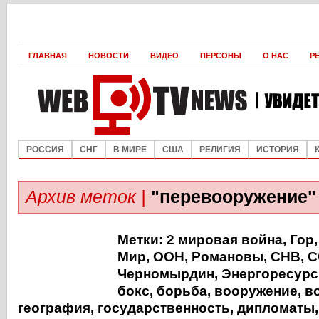
ГЛАВНАЯ
НОВОСТИ
ВИДЕО
ПЕРСОНЫ
О НАС
Р
РОССИЯ
СНГ
В МИРЕ
США
РЕЛИГИЯ
ИСТОРИЯ
Архив меток |
"перевооружение"
Метки:
2 мировая война
,
Гор
Мир
,
ООН
,
Романовы
,
СНВ
,
С
Черномырдин
,
Энергоресур
бокс
,
борьба
,
вооружение
,
в
география
,
государственность
,
дипломаты