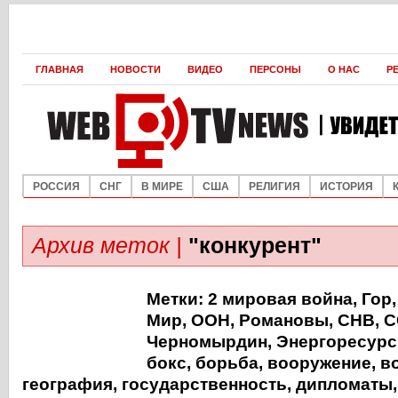
ГЛАВНАЯ
НОВОСТИ
ВИДЕО
ПЕРСОНЫ
О НАС
Р
РОССИЯ
СНГ
В МИРЕ
США
РЕЛИГИЯ
ИСТОРИЯ
Архив меток |
"конкурент"
Метки:
2 мировая война
,
Гор
Мир
,
ООН
,
Романовы
,
СНВ
,
С
Черномырдин
,
Энергоресур
бокс
,
борьба
,
вооружение
,
в
география
,
государственность
,
дипломаты