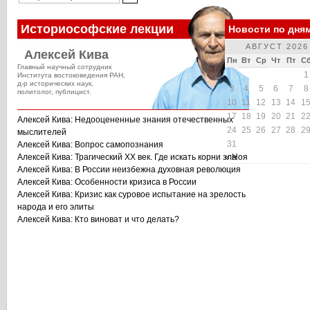
Историософские лекции
Новости по дня
АВГУСТ 2026
Алексей Кива
Пн
Вт
Ср
Чт
Пт
С
Главный научный сотрудник
1
Института востоковедения РАН,
д-р исторических наук,
3
4
5
6
7
8
политолог, публицист.
10
11
12
13
14
1
17
18
19
20
21
2
Алексей Кива: Недооцененные знания отечественных
24
25
26
27
28
2
мыслителей
31
Алексей Кива: Вопрос самопознания
Алексей Кива: Трагический XX век. Где искать корни зла
« Ноя
Алексей Кива: В России неизбежна духовная революция
Алексей Кива: Особенности кризиса в России
Алексей Кива: Кризис как суровое испытание на зрелость
народа и его элиты
Алексей Кива: Кто виноват и что делать?