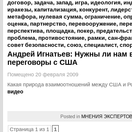
договор
,
задача
,
запад
,
игра
,
идеология
,
ин
иракезы
,
капитализация
,
конкурент
,
лидерс
метафора
,
нулевая сумма
,
ограничение
,
оп
оценка
,
партнерство
,
перевооружение
,
пер
перспектива
,
площадка
,
покер
,
предательс
проблема
,
противостояние
,
рамки
,
сан-фра
совет безопасности
,
союз
,
специалист
,
спо
Андрей Игнатьев: Нужны ли нам
переговоры с США
Помещено 20 февраля 2009
Какая природа взаимоотношений между США и Р
видео
Posted in
МНЕНИЯ ЭКСПЕРТО
Страница 1 из 1
1