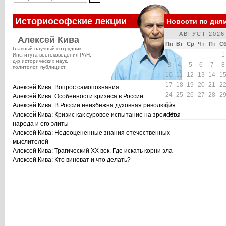
Историософские лекции
Новости по дня
АВГУСТ 2026
Алексей Кива
Пн
Вт
Ср
Чт
Пт
С
Главный научный сотрудник
1
Института востоковедения РАН,
д-р исторических наук,
3
4
5
6
7
8
политолог, публицист.
10
11
12
13
14
1
17
18
19
20
21
2
Алексей Кива: Вопрос самопознания
24
25
26
27
28
2
Алексей Кива: Особенности кризиса в России
31
Алексей Кива: В России неизбежна духовная революция
Алексей Кива: Кризис как суровое испытание на зрелость
« Ноя
народа и его элиты
Алексей Кива: Недооцененные знания отечественных
мыслителей
Алексей Кива: Трагический XX век. Где искать корни зла
Алексей Кива: Кто виноват и что делать?