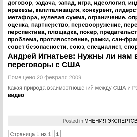
договор
,
задача
,
запад
,
игра
,
идеология
,
ин
иракезы
,
капитализация
,
конкурент
,
лидерс
метафора
,
нулевая сумма
,
ограничение
,
оп
оценка
,
партнерство
,
перевооружение
,
пер
перспектива
,
площадка
,
покер
,
предательс
проблема
,
противостояние
,
рамки
,
сан-фра
совет безопасности
,
союз
,
специалист
,
спо
Андрей Игнатьев: Нужны ли нам
переговоры с США
Помещено 20 февраля 2009
Какая природа взаимоотношений между США и Р
видео
Posted in
МНЕНИЯ ЭКСПЕРТО
Страница 1 из 1
1