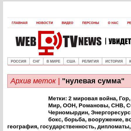
ГЛАВНАЯ
НОВОСТИ
ВИДЕО
ПЕРСОНЫ
О НАС
Р
РОССИЯ
СНГ
В МИРЕ
США
РЕЛИГИЯ
ИСТОРИЯ
Архив меток |
"нулевая сумма"
Метки:
2 мировая война
,
Гор
Мир
,
ООН
,
Романовы
,
СНВ
,
С
Черномырдин
,
Энергоресур
бокс
,
борьба
,
вооружение
,
в
география
,
государственность
,
дипломаты