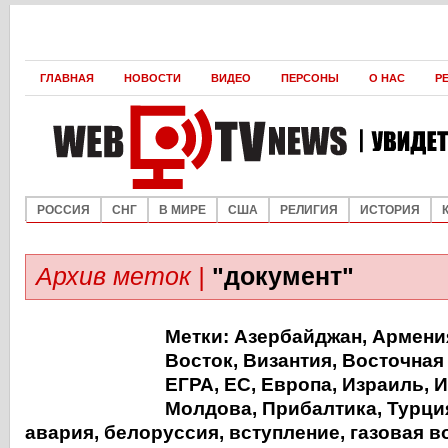
ГЛАВНАЯ
НОВОСТИ
ВИДЕО
ПЕРСОНЫ
О НАС
Р
РОССИЯ
СНГ
В МИРЕ
США
РЕЛИГИЯ
ИСТОРИЯ
Архив меток |
"документ"
Метки:
Азербайджан
,
Армени
Восток
,
Византия
,
Восточная
ЕГРА
,
ЕС
,
Европа
,
Израиль
,
И
Молдова
,
Прибалтика
,
Турци
авария
,
белоруссия
,
вступление
,
газовая в