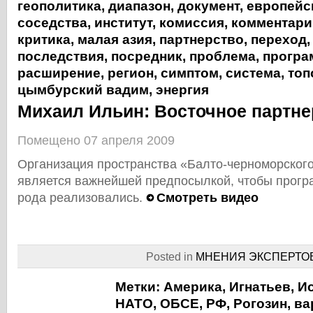
геополитика
,
диапазон
,
документ
,
европейс
соседства
,
институт
,
комиссия
,
комментари
критика
,
малая азия
,
партнерство
,
переход
последствия
,
посредник
,
проблема
,
програ
расширение
,
регион
,
симптом
,
система
,
топ
цымбурский вадим
,
энергия
Михаил Ильин: Восточное партне
Помещено 07 апреля 2009
Организация пространства «Балто-черноморского
является важнейшей предпосылкой, чтобы прогр
рода реализовались.
Смотреть видео
Posted in
МНЕНИЯ ЭКСПЕРТО
Метки:
Америка
,
Игнатьев
,
И
НАТО
,
ОБСЕ
,
РФ
,
Рогозин
,
ва