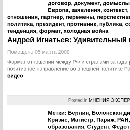
договор
,
документ
,
домыслы
Европа
,
заявления
,
контекст
,
отношения
,
партнер
,
перемены
,
перспектив
политика
,
президент
,
противник
,
публика
,
с
тенденция
,
формат
,
холодная война
Андрей Игнатьев: Удивительный 
Помещено 05 марта 2009
Формат отношений между РФ и странами запада 
позитивное направление во внешней политике Р
видео
Posted in
МНЕНИЯ ЭКСПЕР
Метки:
Берлин
,
Болонская д
Кризис
,
Магистр
,
Париж
,
РАН
образования
,
Студент
,
Федот