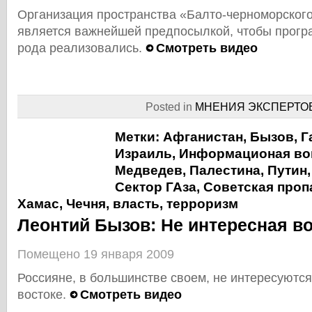
Организация пространства «Балто-черноморского
является важнейшей предпосылкой, чтобы прогр
рода реализовались.
Смотреть видео
Posted in
МНЕНИЯ ЭКСПЕРТО
Метки:
Афганистан
,
Бызов
,
Г
Израиль
,
Информационая во
Медведев
,
Палестина
,
Путин
Сектор ГАза
,
Советская проп
Хамас
,
Чечня
,
власть
,
терроризм
Леонтий Бызов: Не интересная в
Помещено 19 января 2009
Россияне, в большинстве своем, не интересуютс
востоке.
Смотреть видео