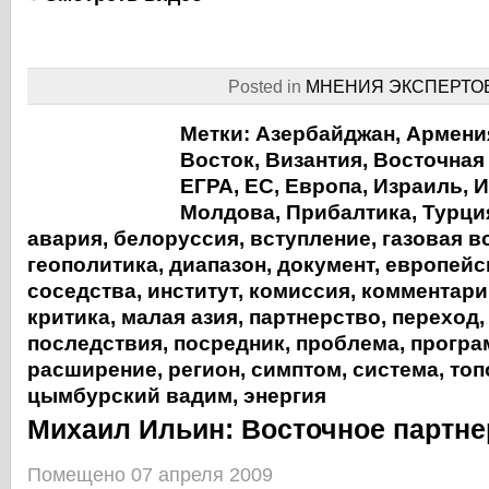
Posted in
МНЕНИЯ ЭКСПЕРТО
Метки:
Азербайджан
,
Армени
Восток
,
Византия
,
Восточная
ЕГРА
,
ЕС
,
Европа
,
Израиль
,
И
Молдова
,
Прибалтика
,
Турци
авария
,
белоруссия
,
вступление
,
газовая в
геополитика
,
диапазон
,
документ
,
европейс
соседства
,
институт
,
комиссия
,
комментари
критика
,
малая азия
,
партнерство
,
переход
последствия
,
посредник
,
проблема
,
програ
расширение
,
регион
,
симптом
,
система
,
топ
цымбурский вадим
,
энергия
Михаил Ильин: Восточное партне
Помещено 07 апреля 2009