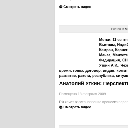
Смотреть видео
Posted in
М
Метки:
11 сент
Вьетнам
,
Индий
Камран
,
Карнег
Маназ
,
Манхете
Федирация
,
СН
Уткин А.И.
,
Чех
время
,
гонка
,
договор
,
индия
,
комит
развитие
,
ракета
,
республика
,
ситуа
Анатолий Уткин: Перспек
Помещено 18 февраля 2009
РФ хочет восстановление процесса пере
Смотреть видео