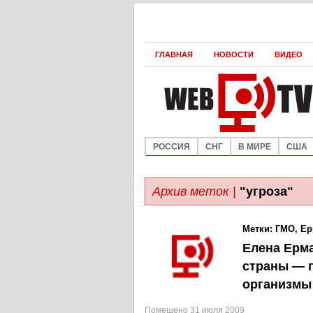
ГЛАВНАЯ
НОВОСТИ
ВИДЕО
РОССИЯ
СНГ
В МИРЕ
США
Архив меток |
"угроза"
Метки:
ГМО
,
Ер
Елена Ерма
страны — 
организмы
Помещено 31 июля 2009