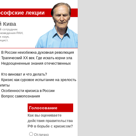
софские лекции
й Кива
й сотрудник
оковедения РАН,
х наук,
ицист.
: В России неизбежна духовная революция
 Трагический XX век. Где искать корни зла
: Недооцененные знания отечественных
 Кто виноват и что делать?
: Кризис как суровое испытание на зрелость
 элиты
: Особенности кризиса в России
: Вопрос самопознания
Голосование
Как вы оцениваете
действия правительства
РФ в борьбе с кризисом?
Отлично