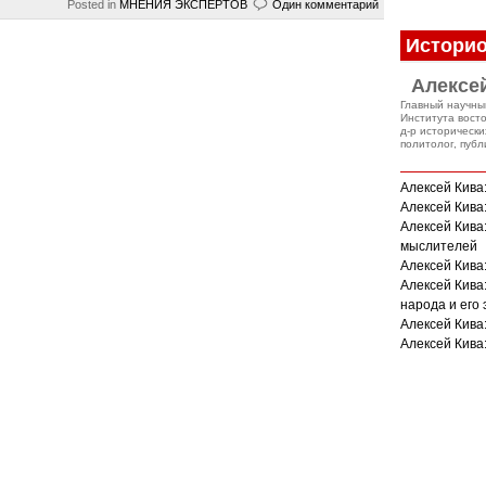
Posted in
МНЕНИЯ ЭКСПЕРТОВ
Один комментарий
Историо
Алексе
Главный научны
Института вост
д-р исторически
политолог, публ
Алексей Кива
Алексей Кива:
Алексей Кива
мыслителей
Алексей Кива:
Алексей Кива
народа и его
Алексей Кива
Алексей Кива