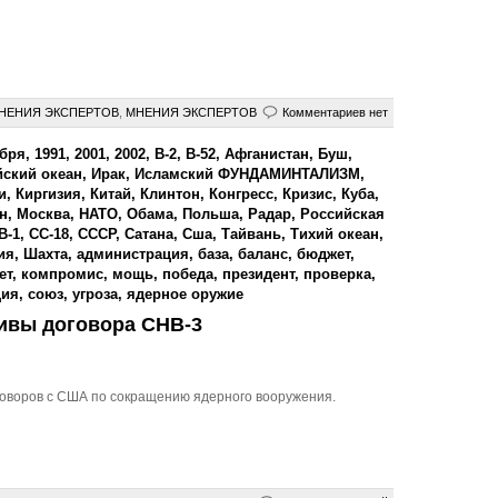
НЕНИЯ ЭКСПЕРТОВ
,
МНЕНИЯ ЭКСПЕPТОВ
Комментариев нет
ября
,
1991
,
2001
,
2002
,
B-2
,
B-52
,
Афганистан
,
Буш
,
ский океан
,
Ирак
,
Исламский ФУНДАМИНТАЛИЗМ
,
и
,
Киргизия
,
Китай
,
Клинтон
,
Конгресс
,
Кризис
,
Куба
,
н
,
Москва
,
НАТО
,
Обама
,
Польша
,
Радар
,
Российская
В-1
,
СС-18
,
СССР
,
Сатана
,
Сша
,
Тайвань
,
Тихий океан
,
ия
,
Шахта
,
администрация
,
база
,
баланс
,
бюджет
,
ет
,
компромис
,
мощь
,
победа
,
президент
,
проверка
,
ция
,
союз
,
угроза
,
ядерное оружие
тивы договора СНВ-3
говоров с США по сокращению ядерного вооружения.