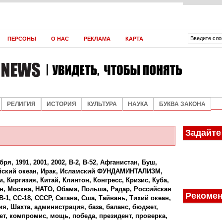
ВЛАДИМИР ЯКУНИН
АНДРЕЙ МАРЧУКОВ
АНДРЕЙ МАРЧУКОВ
ЮРИЙ ШУШКЕВИЧ
ЮРИЙ ШУШКЕВИЧ
ЮРИЙ ШУШКЕВИЧ
ЮРИЙ ШУШКЕВИЧ
ЮРИЙ ШУШКЕВИЧ
ЮРИЙ ШУШКЕВИЧ
ЮРИЙ ШУШКЕВИЧ
ЮРИЙ ШУШКЕВИЧ
ЮРИЙ ШУШКЕВИЧ
АЛЕКСЕЙ КИВА
АЛЕКСЕЙ КИВА
АЛЕКСЕЙ КИВА
АЛЕКСЕЙ КИВА
АЛЕКСЕЙ КИВА
О КОРРУП
В СУМЕР
ПАРАЛЛЕЛ
ПАРАЛЛЕЛ
ПАРАЛЛЕЛ
ПАРАЛЛЕЛ
МИРОВОЙ
ОРДЕН ДЛ
НОВЫЕ Т
НАТАЛИЯ 
ПОДДЕРЖ
ФУТУРОЛО
ПРОИЗВО
КАК ШЕВЧ
СПЕКУЛЯЦ
ВОЗМОЖН
В ЧЁМ СЕ
ЛЕВ ТРОЦ
ДЭН СЯОП
ПЛОХОЕ З
ПЕРСОНЫ
О НАС
РЕКЛАМА
КАРТА
ДИСБАЛА
МЯТЕЖ
РОССИЙС
СЕПАРАТ
РОССИИ
КОРМОВО
СТРАНЕ 
ЭКОНОМИ
ЛИЧНОСТИ
НЕПЛОДО
СЯОПИНА
И ЧРЕВАТ
РЕЛИГИЯ
ИСТОРИЯ
КУЛЬТУРА
НАУКА
БУКВА ЗАКОНА
Задайте
ября
,
1991
,
2001
,
2002
,
B-2
,
B-52
,
Афганистан
,
Буш
,
ский океан
,
Ирак
,
Исламский ФУНДАМИНТАЛИЗМ
,
и
,
Киргизия
,
Китай
,
Клинтон
,
Конгресс
,
Кризис
,
Куба
,
н
,
Москва
,
НАТО
,
Обама
,
Польша
,
Радар
,
Российская
Рекомен
В-1
,
СС-18
,
СССР
,
Сатана
,
Сша
,
Тайвань
,
Тихий океан
,
ия
,
Шахта
,
администрация
,
база
,
баланс
,
бюджет
,
ет
,
компромис
,
мощь
,
победа
,
президент
,
проверка
,