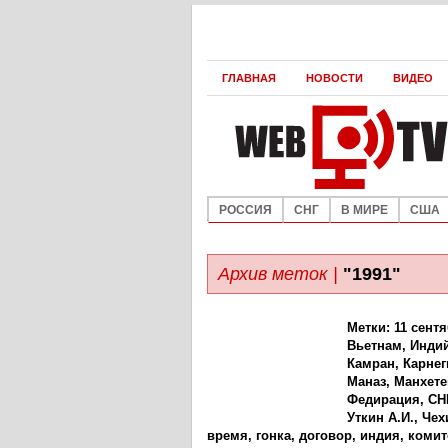
ГЛАВНАЯ
НОВОСТИ
ВИДЕО
РОССИЯ
СНГ
В МИРЕ
США
Архив меток |
"1991"
Метки:
11 сент
Вьетнам
,
Индий
Камран
,
Карнег
Маназ
,
Манхете
Федирация
,
СН
Уткин А.И.
,
Чех
время
,
гонка
,
договор
,
индия
,
комит