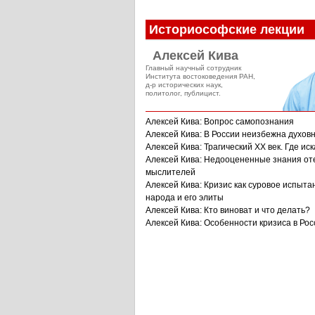
Историософские лекции
Алексей Кива
Главный научный сотрудник
Института востоковедения РАН,
д-р исторических наук,
политолог, публицист.
Алексей Кива: Вопрос самопознания
Алексей Кива: В России неизбежна духов
Алексей Кива: Трагический XX век. Где иск
Алексей Кива: Недооцененные знания от
мыслителей
Алексей Кива: Кризис как суровое испыта
народа и его элиты
Алексей Кива: Кто виноват и что делать?
Алексей Кива: Особенности кризиса в Рос