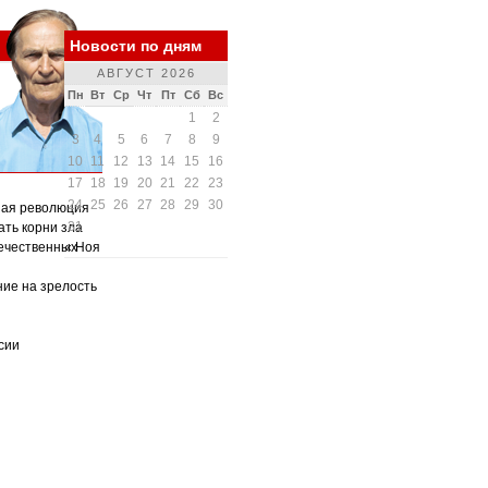
Новости по дням
АВГУСТ 2026
Пн
Вт
Ср
Чт
Пт
Сб
Вс
1
2
3
4
5
6
7
8
9
10
11
12
13
14
15
16
17
18
19
20
21
22
23
24
25
26
27
28
29
30
ная революция
31
ать корни зла
ечественных
« Ноя
ние на зрелость
сии