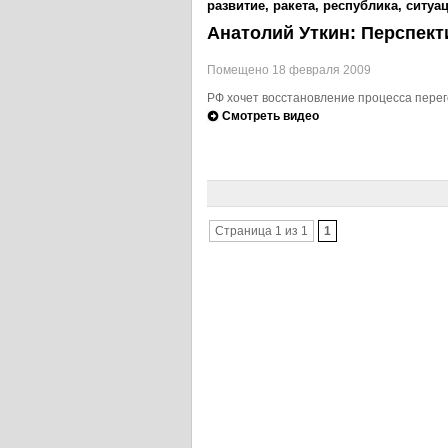
развитие
,
ракета
,
республика
,
ситуа
Анатолий Уткин: Перспек
Помещено 18 февраля 2009
РФ хочет восстановление процесса пере
Смотреть видео
Страница 1 из 1
1