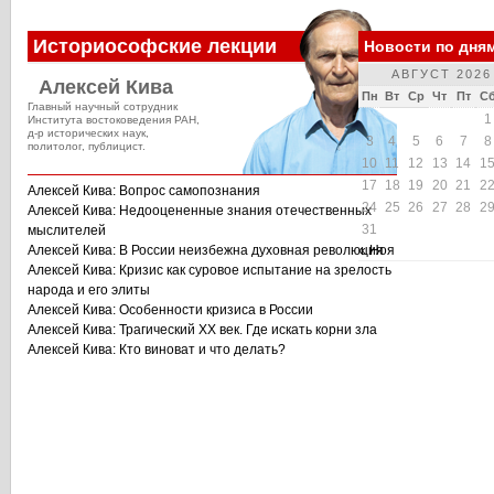
Историософские лекции
Новости по дня
АВГУСТ 2026
Алексей Кива
Пн
Вт
Ср
Чт
Пт
С
Главный научный сотрудник
1
Института востоковедения РАН,
д-р исторических наук,
3
4
5
6
7
8
политолог, публицист.
10
11
12
13
14
1
17
18
19
20
21
2
Алексей Кива: Вопрос самопознания
24
25
26
27
28
2
Алексей Кива: Недооцененные знания отечественных
31
мыслителей
Алексей Кива: В России неизбежна духовная революция
« Ноя
Алексей Кива: Кризис как суровое испытание на зрелость
народа и его элиты
Алексей Кива: Особенности кризиса в России
Алексей Кива: Трагический XX век. Где искать корни зла
Алексей Кива: Кто виноват и что делать?