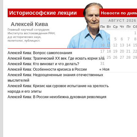
Историософские лекции
Новости по дня
АВГУСТ 2026
Алексей Кива
Пн
Вт
Ср
Чт
Пт
С
Главный научный сотрудник
1
Института востоковедения РАН,
д-р исторических наук,
3
4
5
6
7
8
политолог, публицист.
10
11
12
13
14
1
17
18
19
20
21
2
Алексей Кива: Вопрос самопознания
24
25
26
27
28
2
Алексей Кива: Трагический XX век. Где искать корни зла
31
Алексей Кива: Кто виноват и что делать?
Алексей Кива: Особенности кризиса в России
« Ноя
Алексей Кива: Недооцененные знания отечественных
мыслителей
Алексей Кива: Кризис как суровое испытание на зрелость
народа и его элиты
Алексей Кива: В России неизбежна духовная революция