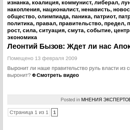
изнанка
,
коалиция
,
коммунист
,
либерал
,
лу
накопления
,
националист
,
ненависть
,
новос
общество
,
олимпиада
,
паника
,
патриот
,
пат
политика
,
правал
,
правительство
,
предел
,
рост
,
сила
,
ситуация
,
смута
,
событие
,
центр
экономика
Леонтий Бызов: Ждет ли нас Апо
Помещено 13 февраля 2009
Выронит ли наше правительство руль власти из с
выронит?
Смотреть видео
Posted in
МНЕНИЯ ЭКСПЕРТО
Страница 1 из 1
1