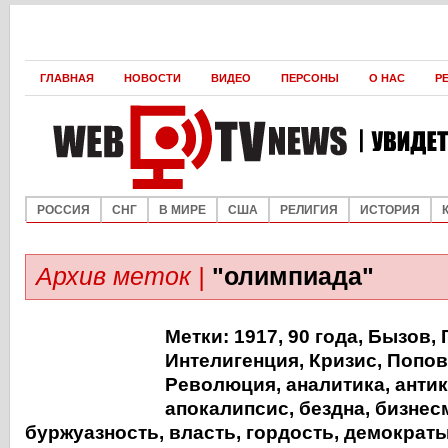
ГЛАВНАЯ
НОВОСТИ
ВИДЕО
ПЕРСОНЫ
О НАС
Р
РОССИЯ
СНГ
В МИРЕ
США
РЕЛИГИЯ
ИСТОРИЯ
Архив меток |
"олимпиада"
Метки:
1917
,
90 года
,
Бызов
,
Интелигенция
,
Кризис
,
Попов
Революция
,
аналитика
,
анти
апокалипсис
,
бездна
,
бизнес
буржуазность
,
власть
,
гордость
,
демократ