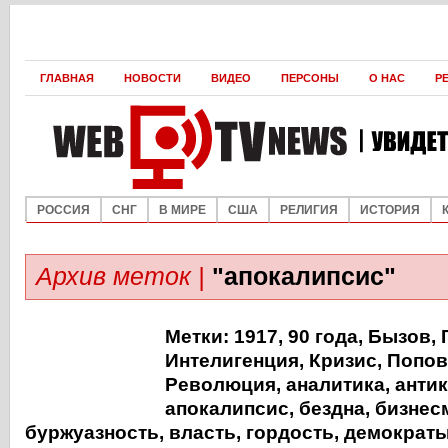
ГЛАВНАЯ
НОВОСТИ
ВИДЕО
ПЕРСОНЫ
О НАС
Р
РОССИЯ
СНГ
В МИРЕ
США
РЕЛИГИЯ
ИСТОРИЯ
Архив меток |
"апокалипсис"
Метки:
1917
,
90 года
,
Бызов
,
Интелигенция
,
Кризис
,
Попов
Революция
,
аналитика
,
анти
апокалипсис
,
бездна
,
бизнес
буржуазность
,
власть
,
гордость
,
демократ