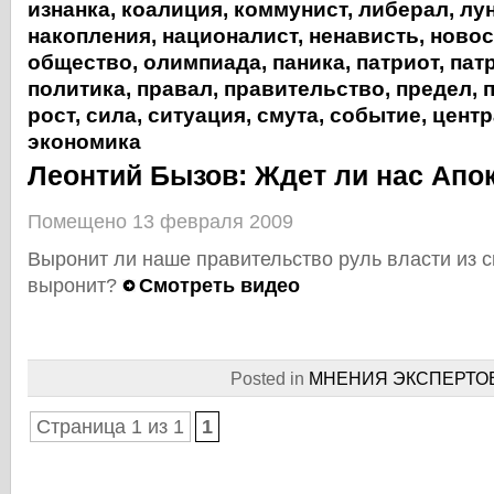
изнанка
,
коалиция
,
коммунист
,
либерал
,
лу
накопления
,
националист
,
ненависть
,
новос
общество
,
олимпиада
,
паника
,
патриот
,
пат
политика
,
правал
,
правительство
,
предел
,
рост
,
сила
,
ситуация
,
смута
,
событие
,
центр
экономика
Леонтий Бызов: Ждет ли нас Апо
Помещено 13 февраля 2009
Выронит ли наше правительство руль власти из с
выронит?
Смотреть видео
Posted in
МНЕНИЯ ЭКСПЕРТО
Страница 1 из 1
1