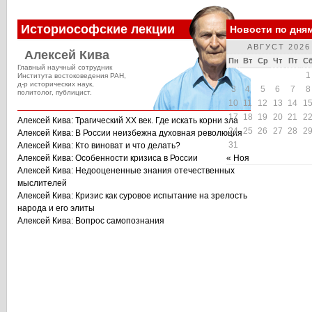
Историософские лекции
Новости по дня
АВГУСТ 2026
Алексей Кива
Пн
Вт
Ср
Чт
Пт
С
Главный научный сотрудник
1
Института востоковедения РАН,
д-р исторических наук,
3
4
5
6
7
8
политолог, публицист.
10
11
12
13
14
1
17
18
19
20
21
2
Алексей Кива: Трагический XX век. Где искать корни зла
24
25
26
27
28
2
Алексей Кива: В России неизбежна духовная революция
31
Алексей Кива: Кто виноват и что делать?
Алексей Кива: Особенности кризиса в России
« Ноя
Алексей Кива: Недооцененные знания отечественных
мыслителей
Алексей Кива: Кризис как суровое испытание на зрелость
народа и его элиты
Алексей Кива: Вопрос самопознания