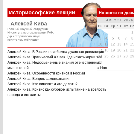
Историософские лекции
Новости по дня
АВГУСТ 2026
Алексей Кива
Пн
Вт
Ср
Чт
Пт
С
Главный научный сотрудник
1
Института востоковедения РАН,
д-р исторических наук,
3
4
5
6
7
8
политолог, публицист.
10
11
12
13
14
1
17
18
19
20
21
2
Алексей Кива: В России неизбежна духовная революция
24
25
26
27
28
2
Алексей Кива: Трагический XX век. Где искать корни зла
31
Алексей Кива: Недооцененные знания отечественных
мыслителей
« Ноя
Алексей Кива: Особенности кризиса в России
Алексей Кива: Вопрос самопознания
Алексей Кива: Кто виноват и что делать?
Алексей Кива: Кризис как суровое испытание на зрелость
народа и его элиты