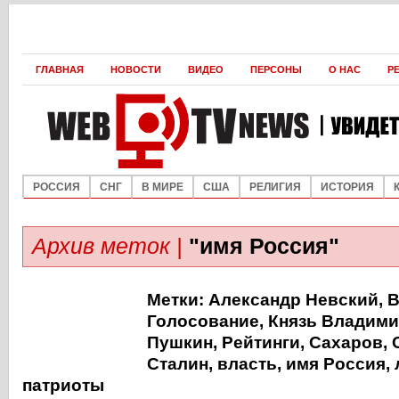
ГЛАВНАЯ
НОВОСТИ
ВИДЕО
ПЕРСОНЫ
О НАС
Р
РОССИЯ
СНГ
В МИРЕ
США
РЕЛИГИЯ
ИСТОРИЯ
Архив меток |
"имя Россия"
Метки:
Александр Невский
,
В
Голосование
,
Князь Владим
Пушкин
,
Рейтинги
,
Сахаров
,
Сталин
,
власть
,
имя Россия
,
патриоты