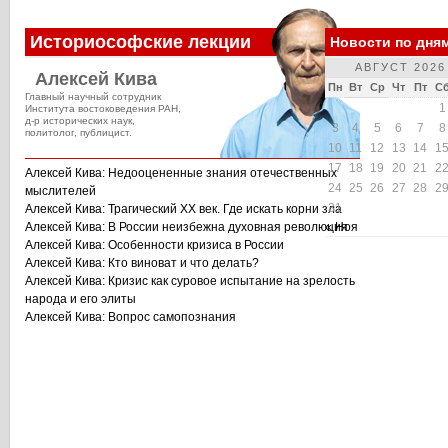
Историософские лекции
Новости по дня
АВГУСТ 2026
Алексей Кива
Пн
Вт
Ср
Чт
Пт
С
Главный научный сотрудник
1
Института востоковедения РАН,
д-р исторических наук,
3
4
5
6
7
8
политолог, публицист.
10
11
12
13
14
1
17
18
19
20
21
2
Алексей Кива: Недооцененные знания отечественных
24
25
26
27
28
2
мыслителей
31
Алексей Кива: Трагический XX век. Где искать корни зла
Алексей Кива: В России неизбежна духовная революция
« Ноя
Алексей Кива: Особенности кризиса в России
Алексей Кива: Кто виноват и что делать?
Алексей Кива: Кризис как суровое испытание на зрелость
народа и его элиты
Алексей Кива: Вопрос самопознания