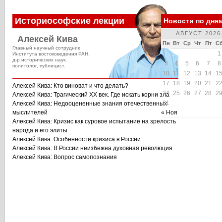
Историософские лекции
Новости по дня
АВГУСТ 2026
Алексей Кива
Пн
Вт
Ср
Чт
Пт
С
Главный научный сотрудник
1
Института востоковедения РАН,
д-р исторических наук,
3
4
5
6
7
8
политолог, публицист.
10
11
12
13
14
1
17
18
19
20
21
2
Алексей Кива: Кто виноват и что делать?
24
25
26
27
28
2
Алексей Кива: Трагический XX век. Где искать корни зла
31
Алексей Кива: Недооцененные знания отечественных
мыслителей
« Ноя
Алексей Кива: Кризис как суровое испытание на зрелость
народа и его элиты
Алексей Кива: Особенности кризиса в России
Алексей Кива: В России неизбежна духовная революция
Алексей Кива: Вопрос самопознания