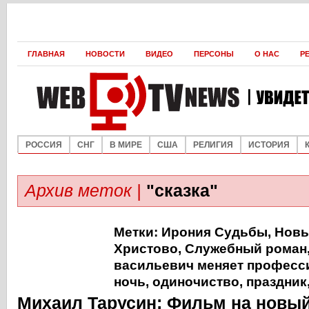
ГЛАВНАЯ
НОВОСТИ
ВИДЕО
ПЕРСОНЫ
О НАС
Р
РОССИЯ
СНГ
В МИРЕ
США
РЕЛИГИЯ
ИСТОРИЯ
Архив меток |
"сказка"
Метки:
Ирония Судьбы
,
Новы
Христово
,
Служебный роман
васильевич меняет профес
ночь
,
одиночиство
,
праздник
Михаил Тарусин: Фильм на новый