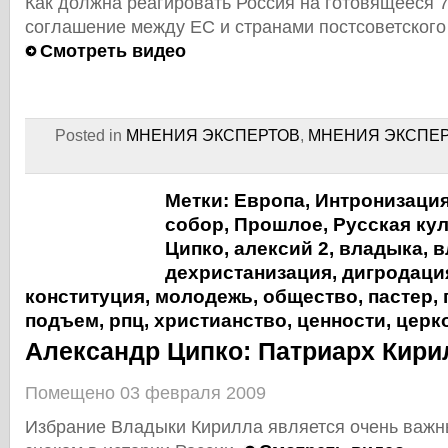
Как должна реагировать Россия на готовящееся 
соглашение между ЕС и странами постсоветского
Смотреть видео
Posted in
МНЕНИЯ ЭКСПЕРТОВ
,
МНЕНИЯ ЭКСПЕ
Метки:
Европа
,
Интронизаци
собор
,
Прошлое
,
Русская ку
Ципко
,
алексий 2
,
владыка
,
в
дехристанизация
,
дигродаци
конституция
,
молодежь
,
общество
,
пастер
,
подъем
,
рпц
,
христианство
,
ценности
,
церк
Александр Ципко: Патриарх Кири
Помещено 03 февраля 2009
Избрание Владыки Кирилла является очень важн