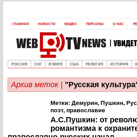
ГЛАВНАЯ
НОВОСТИ
ВИДЕО
ПЕРСОНЫ
О НАС
Р
РОССИЯ
СНГ
В МИРЕ
США
РЕЛИГИЯ
ИСТОРИЯ
Архив меток |
"Русская культура
Метки:
Демурин
,
Пушкин
,
Рус
поэт
,
православие
А.С.Пушкин: от револ
романтизма к охранит
православно-русских начал