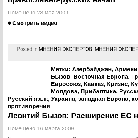
Помещено 28 мая 2009
Смотреть видео
Posted in
МНЕНИЯ ЭКСПЕРТОВ
,
МНЕНИЯ ЭКСПЕ
Метки:
Азербайджан
,
Армени
Бызов
,
Восточная Европа
,
Гр
Евросоюз
,
Кавказ
,
Кризис
,
Ку
Молдова
,
Прибалтика
,
Русск
Русский язык
,
Украина
,
западная Европа
,
к
противоречия
Леонтий Бызов: Расширение ЕС н
Помещено 16 марта 2009