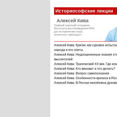
Историософские лекции
Алексей Кива
Главный научный сотрудник
Института востоковедения РАН,
д-р исторических наук,
политолог, публицист.
Алексей Кива: Кризис как суровое испыта
народа и его элиты
Алексей Кива: Недооцененные знания от
мыслителей
Алексей Кива: Трагический XX век. Где иск
Алексей Кива: Кто виноват и что делать?
Алексей Кива: Вопрос самопознания
Алексей Кива: Особенности кризиса в Рос
Алексей Кива: В России неизбежна духов