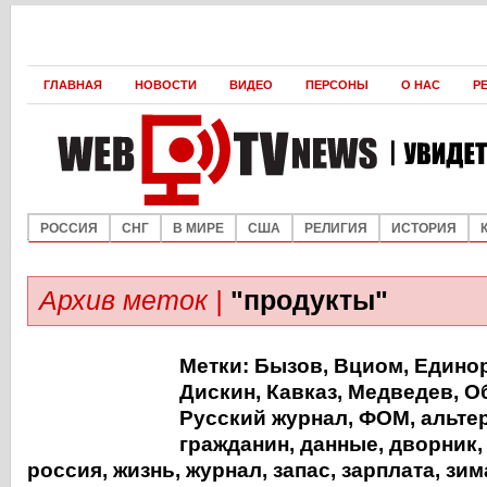
ГЛАВНАЯ
НОВОСТИ
ВИДЕО
ПЕРСОНЫ
О НАС
Р
РОССИЯ
СНГ
В МИРЕ
США
РЕЛИГИЯ
ИСТОРИЯ
Архив меток |
"продукты"
Метки:
Бызов
,
Вциом
,
Едино
Дискин
,
Кавказ
,
Медведев
,
О
Русский журнал
,
ФОМ
,
альте
гражданин
,
данные
,
дворник
россия
,
жизнь
,
журнал
,
запас
,
зарплата
,
зим