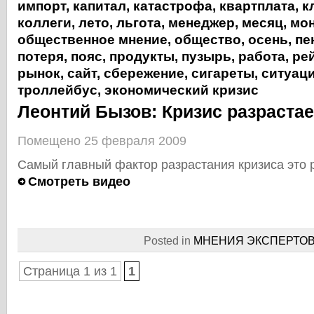
импорт
,
капитал
,
катастрофа
,
квартплата
,
к
коллеги
,
лето
,
льгота
,
менеджер
,
месяц
,
мон
общественное мнение
,
общество
,
осень
,
пе
потеря
,
пояс
,
продукты
,
пузырь
,
работа
,
ре
рынок
,
сайт
,
сбережение
,
сигареты
,
ситуац
троллейбус
,
экономический кризис
Леонтий Бызов: Кризис разраста
Помещено 25 февраля 2009
Самый главный фактор разрастания кризиса это 
Смотреть видео
Posted in
МНЕНИЯ ЭКСПЕРТО
Страница 1 из 1
1