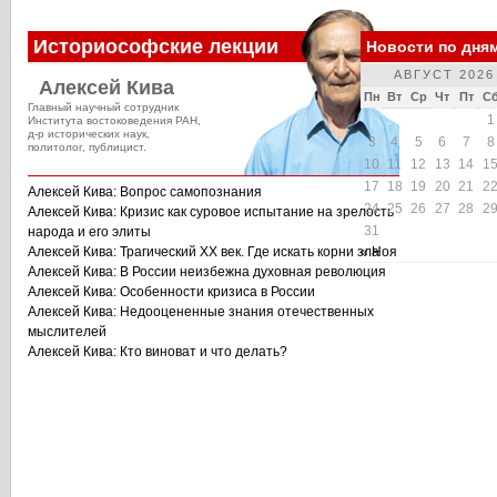
Историософские лекции
Новости по дня
АВГУСТ 2026
Алексей Кива
Пн
Вт
Ср
Чт
Пт
С
Главный научный сотрудник
1
Института востоковедения РАН,
д-р исторических наук,
3
4
5
6
7
8
политолог, публицист.
10
11
12
13
14
1
17
18
19
20
21
2
Алексей Кива: Вопрос самопознания
24
25
26
27
28
2
Алексей Кива: Кризис как суровое испытание на зрелость
31
народа и его элиты
Алексей Кива: Трагический XX век. Где искать корни зла
« Ноя
Алексей Кива: В России неизбежна духовная революция
Алексей Кива: Особенности кризиса в России
Алексей Кива: Недооцененные знания отечественных
мыслителей
Алексей Кива: Кто виноват и что делать?