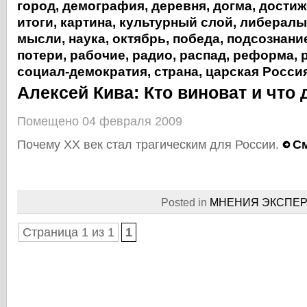
город
,
демография
,
деревня
,
догма
,
достиж
итоги
,
картина
,
культурный слой
,
либералы
мысли
,
наука
,
октябрь
,
победа
,
подсознани
потери
,
рабочие
,
радио
,
распад
,
реформа
,
социал-демократия
,
страна
,
царская Росси
Алексей Кива: Кто виноват и что 
Помещено 04 февраля 2009
Почему XX век стал трагическим для России.
См
Posted in
МНЕНИЯ ЭКСПЕР
Страница 1 из 1
1