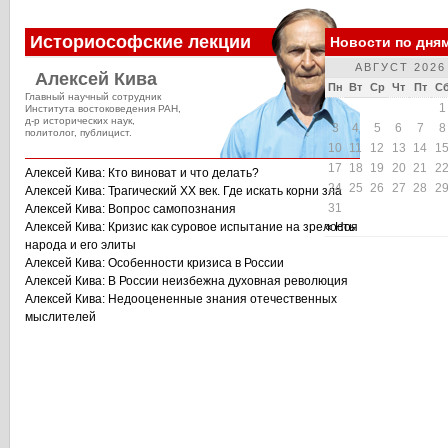
Историософские лекции
Новости по дня
АВГУСТ 2026
Алексей Кива
Пн
Вт
Ср
Чт
Пт
С
Главный научный сотрудник
1
Института востоковедения РАН,
д-р исторических наук,
3
4
5
6
7
8
политолог, публицист.
10
11
12
13
14
1
17
18
19
20
21
2
Алексей Кива: Кто виноват и что делать?
24
25
26
27
28
2
Алексей Кива: Трагический XX век. Где искать корни зла
31
Алексей Кива: Вопрос самопознания
Алексей Кива: Кризис как суровое испытание на зрелость
« Ноя
народа и его элиты
Алексей Кива: Особенности кризиса в России
Алексей Кива: В России неизбежна духовная революция
Алексей Кива: Недооцененные знания отечественных
мыслителей