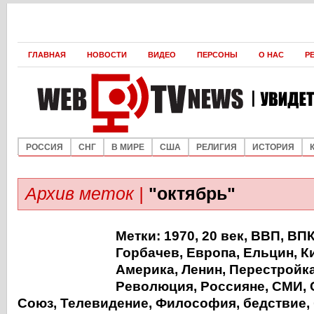
ГЛАВНАЯ
НОВОСТИ
ВИДЕО
ПЕРСОНЫ
О НАС
Р
РОССИЯ
СНГ
В МИРЕ
США
РЕЛИГИЯ
ИСТОРИЯ
Архив меток |
"октябрь"
Метки:
1970
,
20 век
,
ВВП
,
ВП
Горбачев
,
Европа
,
Ельцин
,
К
Америка
,
Ленин
,
Перестройк
Революция
,
Россияне
,
СМИ
,
Союз
,
Телевидение
,
Философия
,
бедствие
,