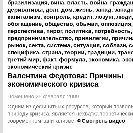
бразилизация
,
вина
,
власть
,
война
,
гражда
деривативы
,
долг
,
дом
,
жизнь
,
запад
,
запад
капитализм
,
контроль
,
кредит
,
лозунг
,
люди
обогащение
,
общество
,
обычаи
,
оппозиция
перспектива
,
пирог
,
политика
,
потребность
,
предпринимательство
,
привилегии
,
причин
рынок
,
секта
,
система
,
ситуация
,
соблазн
,
с
специфика
,
страна
,
теории
,
традиции
,
тран
третий мир
,
факт
,
формула
,
экономика
,
эко
экономический кризис
Валентина Федотова: Причины
экономического кризиса
Помещено 25 февраля 2009
Одним из дефицитных ресурсов, который позвол
природу кризиса, является нехватка теоретическ
современном капитализме.
Смотреть видео