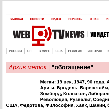
ГЛАВНАЯ
НОВОСТИ
ВИДЕО
ПЕРСОНЫ
О НАС
Р
РОССИЯ
СНГ
В МИРЕ
США
РЕЛИГИЯ
ИСТОРИЯ
Архив меток |
"обогащение"
Метки:
19 век
,
1947
,
90 года
,
Ариги
,
Бродель
,
Варенстайм
Зомберд
,
Колпаков
,
Либерал
Революция
,
Рузвельт
,
Соеди
США
,
Федотова
,
Философия
,
Хаяк
,
Шанин
,