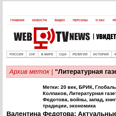
ГЛАВНАЯ
НОВОСТИ
ВИДЕО
ПЕРСОНЫ
О НАС
Р
РОССИЯ
СНГ
В МИРЕ
США
РЕЛИГИЯ
ИСТОРИЯ
Архив меток |
"Литературная газ
Метки:
20 век
,
БРИК
,
Глобаль
Колпаков
,
Литературная газе
Федотова
,
войны
,
запад
,
кни
традиции
,
экономика
Валентина Федотова: Актуальные