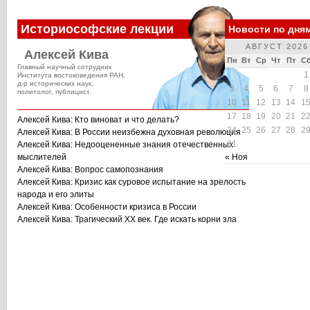
Историософские лекции
Новости по дня
АВГУСТ 2026
Алексей Кива
Пн
Вт
Ср
Чт
Пт
С
Главный научный сотрудник
1
Института востоковедения РАН,
д-р исторических наук,
3
4
5
6
7
8
политолог, публицист.
10
11
12
13
14
1
17
18
19
20
21
2
Алексей Кива: Кто виноват и что делать?
24
25
26
27
28
2
Алексей Кива: В России неизбежна духовная революция
31
Алексей Кива: Недооцененные знания отечественных
мыслителей
« Ноя
Алексей Кива: Вопрос самопознания
Алексей Кива: Кризис как суровое испытание на зрелость
народа и его элиты
Алексей Кива: Особенности кризиса в России
Алексей Кива: Трагический XX век. Где искать корни зла