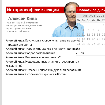
Историософские лекции
Новости по дня
АВГУСТ 2026
Алексей Кива
Пн
Вт
Ср
Чт
Пт
С
Главный научный сотрудник
1
Института востоковедения РАН,
д-р исторических наук,
3
4
5
6
7
8
политолог, публицист.
10
11
12
13
14
1
17
18
19
20
21
2
Алексей Кива: Кризис как суровое испытание на зрелость
24
25
26
27
28
2
народа и его элиты
31
Алексей Кива: Трагический XX век. Где искать корни зла
Алексей Кива: Вопрос самопознания
« Ноя
Алексей Кива: Кто виноват и что делать?
Алексей Кива: Недооцененные знания отечественных
мыслителей
Алексей Кива: В России неизбежна духовная революция
Алексей Кива: Особенности кризиса в России