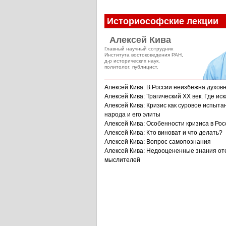
Историософские лекции
Алексей Кива
Главный научный сотрудник
Института востоковедения РАН,
д-р исторических наук,
политолог, публицист.
Алексей Кива: В России неизбежна духов
Алексей Кива: Трагический XX век. Где иск
Алексей Кива: Кризис как суровое испыта
народа и его элиты
Алексей Кива: Особенности кризиса в Рос
Алексей Кива: Кто виноват и что делать?
Алексей Кива: Вопрос самопознания
Алексей Кива: Недооцененные знания от
мыслителей