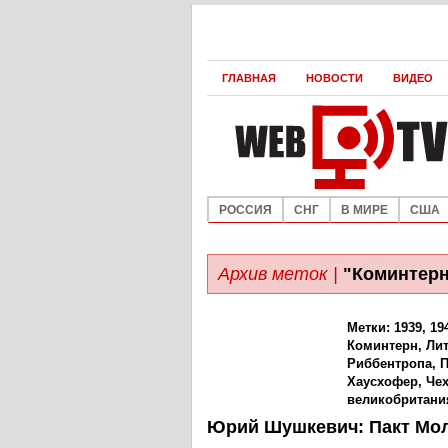
ГЛАВНАЯ
НОВОСТИ
ВИДЕО
РОССИЯ
СНГ
В МИРЕ
США
Архив меток |
"Коминтерн
Метки:
1939
,
19
Коминтерн
,
Ли
Риббентропа
,
Хаусхофер
,
Че
великобритани
Юрий Шушкевич: Пакт Мо