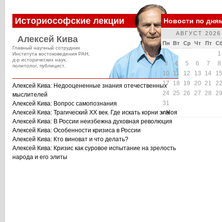
Историософские лекции
Новости по дня
АВГУСТ 2026
Алексей Кива
Пн
Вт
Ср
Чт
Пт
С
Главный научный сотрудник
1
Института востоковедения РАН,
д-р исторических наук,
3
4
5
6
7
8
политолог, публицист.
10
11
12
13
14
1
17
18
19
20
21
2
Алексей Кива: Недооцененные знания отечественных
24
25
26
27
28
2
мыслителей
31
Алексей Кива: Вопрос самопознания
Алексей Кива: Трагический XX век. Где искать корни зла
« Ноя
Алексей Кива: В России неизбежна духовная революция
Алексей Кива: Особенности кризиса в России
Алексей Кива: Кто виноват и что делать?
Алексей Кива: Кризис как суровое испытание на зрелость
народа и его элиты