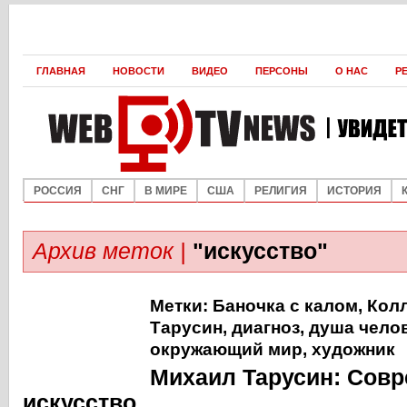
ГЛАВНАЯ
НОВОСТИ
ВИДЕО
ПЕРСОНЫ
О НАС
Р
РОССИЯ
СНГ
В МИРЕ
США
РЕЛИГИЯ
ИСТОРИЯ
Архив меток |
"искусство"
Метки:
Баночка с калом
,
Кол
Тарусин
,
диагноз
,
душа чело
окружающий мир
,
художник
Михаил Тарусин: Сов
искусство