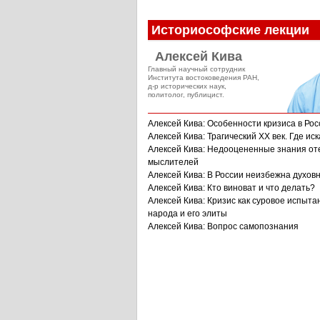
Историософские лекции
Алексей Кива
Главный научный сотрудник
Института востоковедения РАН,
д-р исторических наук,
политолог, публицист.
Алексей Кива: Особенности кризиса в Рос
Алексей Кива: Трагический XX век. Где иск
Алексей Кива: Недооцененные знания от
мыслителей
Алексей Кива: В России неизбежна духов
Алексей Кива: Кто виноват и что делать?
Алексей Кива: Кризис как суровое испыта
народа и его элиты
Алексей Кива: Вопрос самопознания