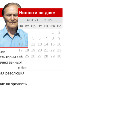
Новости по дням
АВГУСТ 2026
Пн
Вт
Ср
Чт
Пт
Сб
Вс
1
2
3
4
5
6
7
8
9
10
11
12
13
14
15
16
17
18
19
20
21
22
23
сии
24
25
26
27
28
29
30
ать корни зла
31
ечественных
« Ноя
ная революция
ние на зрелость