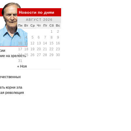
Новости по дням
АВГУСТ 2026
Пн
Вт
Ср
Чт
Пт
Сб
Вс
1
2
3
4
5
6
7
8
9
10
11
12
13
14
15
16
17
18
19
20
21
22
23
сии
24
25
26
27
28
29
30
ние на зрелость
31
« Ноя
ечественных
ать корни зла
ная революция