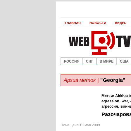
ГЛАВНАЯ
НОВОСТИ
ВИДЕО
РОССИЯ
СНГ
В МИРЕ
США
Архив меток |
"Georgia"
Метки:
Abkhazi
agression
,
war
,
агрессия
,
войн
Разочаров
Помещено 13 мая 2009