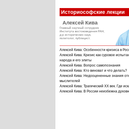
Историософские лекции
Алексей Кива
Главный научный сотрудник
Института востоковедения РАН,
д-р исторических наук,
политолог, публицист.
Алексей Кива: Особенности кризиса в Рос
Алексей Кива: Кризис как суровое испыта
народа и его элиты
Алексей Кива: Вопрос самопознания
Алексей Кива: Кто виноват и что делать?
Алексей Кива: Недооцененные знания от
мыслителей
Алексей Кива: Трагический XX век. Где иск
Алексей Кива: В России неизбежна духов