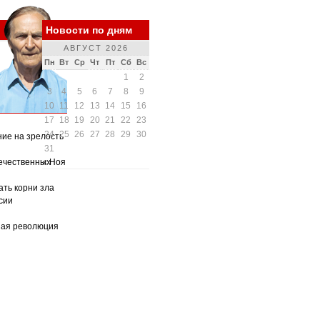
Новости по дням
АВГУСТ 2026
Пн
Вт
Ср
Чт
Пт
Сб
Вс
1
2
3
4
5
6
7
8
9
10
11
12
13
14
15
16
17
18
19
20
21
22
23
24
25
26
27
28
29
30
ние на зрелость
31
ечественных
« Ноя
ать корни зла
сии
ная революция