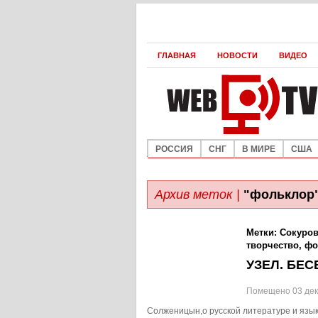
ГЛАВНАЯ
НОВОСТИ
ВИДЕО
РОССИЯ
СНГ
В МИРЕ
США
Архив меток |
"фольклор
Метки:
Сокуро
творчество
,
фо
УЗЕЛ. БЕ
Помещено 03 дек
Солженицын,о русской литературе и языке