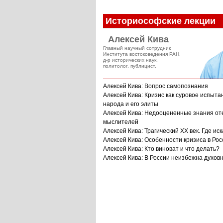
Историософские лекции
Алексей Кива
Главный научный сотрудник
Института востоковедения РАН,
д-р исторических наук,
политолог, публицист.
Алексей Кива: Вопрос самопознания
Алексей Кива: Кризис как суровое испыта
народа и его элиты
Алексей Кива: Недооцененные знания от
мыслителей
Алексей Кива: Трагический XX век. Где иск
Алексей Кива: Особенности кризиса в Рос
Алексей Кива: Кто виноват и что делать?
Алексей Кива: В России неизбежна духов