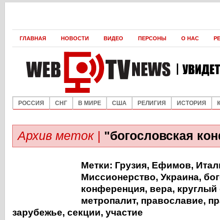
ГЛАВНАЯ
НОВОСТИ
ВИДЕО
ПЕРСОНЫ
О НАС
Р
РОССИЯ
СНГ
В МИРЕ
США
РЕЛИГИЯ
ИСТОРИЯ
Архив меток |
"богословская ко
Метки:
Грузия
,
Ефимов
,
Итал
Миссионерство
,
Украина
,
бо
конференция
,
вера
,
круглый 
метропалит
,
православие
,
пр
зарубежье
,
секции
,
участие