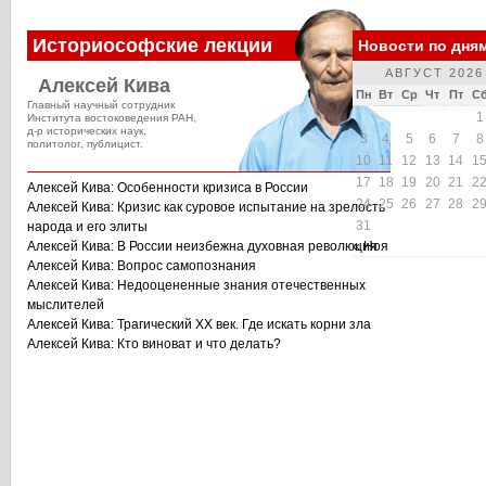
Историософские лекции
Новости по дня
АВГУСТ 2026
Алексей Кива
Пн
Вт
Ср
Чт
Пт
С
Главный научный сотрудник
1
Института востоковедения РАН,
д-р исторических наук,
3
4
5
6
7
8
политолог, публицист.
10
11
12
13
14
1
17
18
19
20
21
2
Алексей Кива: Особенности кризиса в России
24
25
26
27
28
2
Алексей Кива: Кризис как суровое испытание на зрелость
31
народа и его элиты
Алексей Кива: В России неизбежна духовная революция
« Ноя
Алексей Кива: Вопрос самопознания
Алексей Кива: Недооцененные знания отечественных
мыслителей
Алексей Кива: Трагический XX век. Где искать корни зла
Алексей Кива: Кто виноват и что делать?