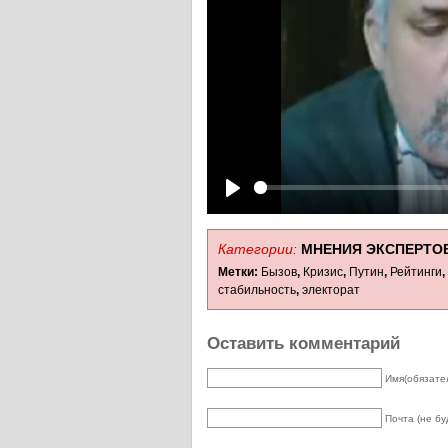
Play
Категории:
МНЕНИЯ ЭКСПЕРТО
Метки:
Бызов
,
Кризис
,
Путин
,
Рейтинги
,
стабильность
,
электорат
Оставить комментарий
Имя(обязате
Почта (не бу