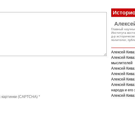
Историо
Алексе
Главный научны
Института вост
д-р исторически
политолог, публ
Алексей Кива
Алексей Кива
мыслителей
Алексей Кива
Алексей Кива
Алексей Кива:
Алексей Кива
народа и его
Алексей Кива:
с картинки (CAPTCHA)
*