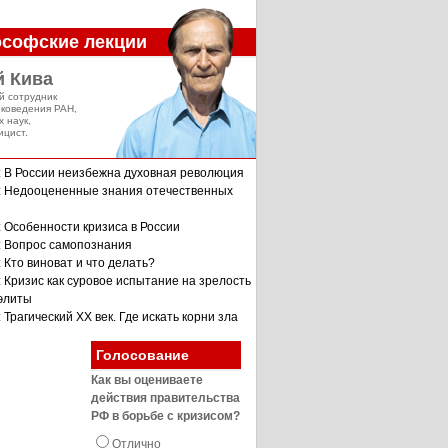
софские лекции
й Кива
й сотрудник
оковедения РАН,
х наук,
ицист.
: В России неизбежна духовная революция
: Недооцененные знания отечественных
: Особенности кризиса в России
: Вопрос самопознания
 Кто виноват и что делать?
: Кризис как суровое испытание на зрелость
 элиты
 Трагический XX век. Где искать корни зла
Голосование
Как вы оцениваете
действия правительства
РФ в борьбе с кризисом?
Отлично