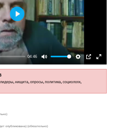
Play
04:46
Mute
Settings
PIP
Enter
fullscreen
В
лидеры
,
нищита
,
опросы
,
политика
,
социологи
,
льно)
дет опубликована) (обязательно)