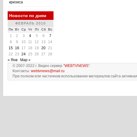
кризиса
Новости по дням
ФЕВРАЛЬ 2010
Пн
Вт
Ср
Чт
Пт
Сб
Вс
1
2
3
4
5
6
7
8
9
10
11
12
13
14
15
16
17
18
19
20
21
22
23
24
25
26
27
28
« Янв
Мар »
© 2007-2022 г. Видео сервер "
WEBTVNEWS
".
Контакты:
webtvnews@mail.ru
При полном или частичном использовании материалов сайта активная