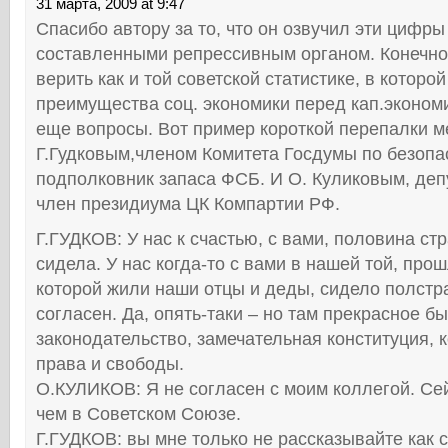
31 марта, 2009 at 9:47
Спасибо автору за то, что он озвучил эти цифры
составленными репрессивным органом. Конечно
верить как и той советской статистике, в которо
преимущества соц. экономики перед кап.экономи
еще вопросы. Вот пример короткой перепалки 
Г.Гудковым,членом Комитета Госдумы по безопа
подполковник запаса ФСБ. И О. Куликовым, деп
член президиума ЦК Компартии РФ.
Г.ГУДКОВ: У нас к счастью, с вами, половина ст
сидела. У нас когда-то с вами в нашей той, прош
которой жили наши отцы и деды, сидело полстр
согласен. Да, опять-таки – но там прекрасное б
законодательство, замечательная конституция, 
права и свободы.
О.КУЛИКОВ: Я не согласен с моим коллегой. Се
чем в Советском Союзе.
Г.ГУДКОВ: вы мне только не рассказывайте как с