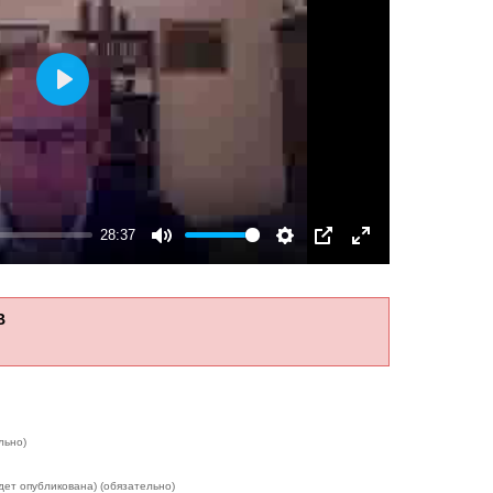
Play
28:37
Mute
Settings
PIP
Enter
fullscreen
В
льно)
дет опубликована) (обязательно)