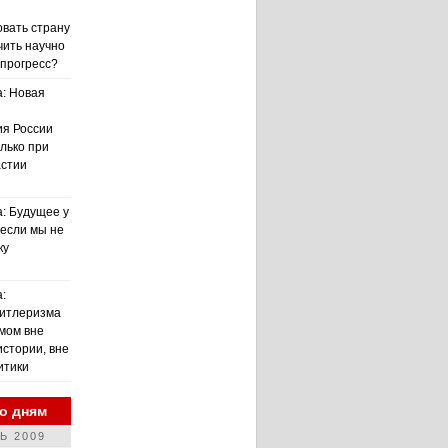
вать страну
чить научно
 прогресс?
а: Новая
я России
лько при
астии
а: Будущее у
 если мы не
ку
:
Гитлеризма
мом вне
истории, вне
итики
о дням
Ь 2009