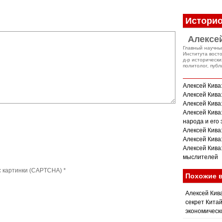
Историо
Алексе
Главный научны
Института вост
д-р исторически
политолог, публ
Алексей Кива
Алексей Кива:
Алексей Кива
Алексей Кива
народа и его
Алексей Кива
Алексей Кива:
Алексей Кива
мыслителей
с картинки (CAPTCHA)
*
Похожие 
Алексей Кива
секрет Китай
экономическ