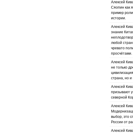
Алексей Кива
Сяопин как 
пример роли
истории.
Алексей Кив
знание Кита
неплодотвор
любой стран
чревато пол
просчётами.
Алексей Кива
не только д
цивилизация
страна, но и
Алексей Кив
призывают у
северной Ко
Алексей Кива
Модернизаци
выбор, это 
России от ра
Алексей Кива