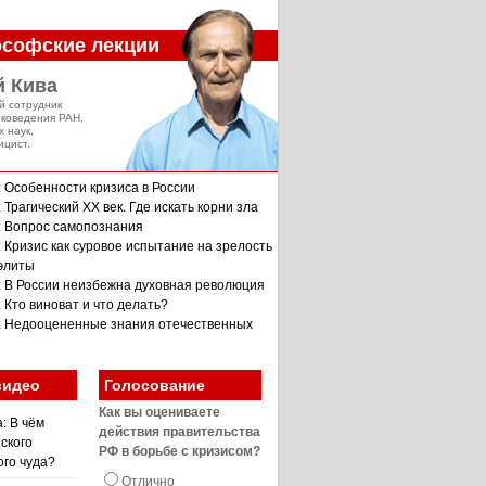
софские лекции
й Кива
й сотрудник
оковедения РАН,
х наук,
ицист.
: Особенности кризиса в России
 Трагический XX век. Где искать корни зла
: Вопрос самопознания
: Кризис как суровое испытание на зрелость
 элиты
: В России неизбежна духовная революция
 Кто виноват и что делать?
: Недооцененные знания отечественных
видео
Голосование
Как вы оцениваете
: В чём
действия правительства
ского
РФ в борьбе с кризисом?
ого чуда?
Отлично