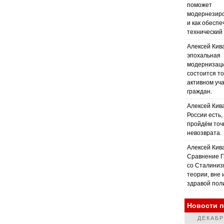
поможет
модернезиро
и как обеспе
технический
Алексей Кив
эпохальная
модернизаци
состоится то
активном уч
граждан.
Алексей Кив
России есть,
пройдём точ
невозврата.
Алексей Кива
Сравнение 
со Сталиниз
теории, вне 
здравой пол
Новости п
ДЕКАБР