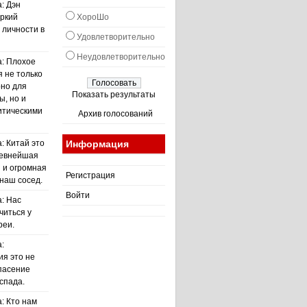
: Дэн
яркий
ХороШо
 личности в
Удовлетворительно
Неудовлетворительно
а: Плохое
я не только
но для
Показать результаты
ы, но и
итическими
Архив голосований
: Китай это
Информация
ревнейшая
 и огромная
Регистрация
 наш сосед.
Войти
а: Нас
читься у
реи.
:
я это не
спасение
спада.
: Кто нам