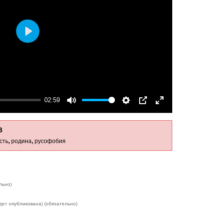
Play
02:59
Mute
Settings
PIP
Enter
fullscreen
В
сть
,
родина
,
русофобия
льно)
дет опубликована) (обязательно)