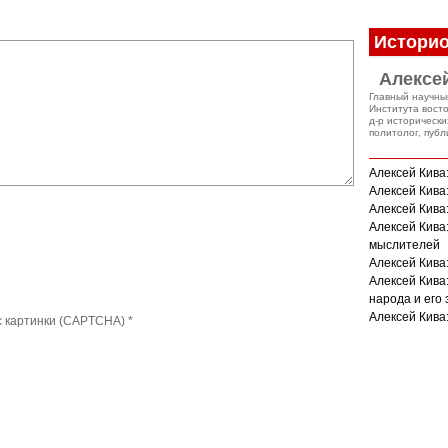
Историо
Алексе
Главный научны
Института вост
д-р исторически
политолог, публ
Алексей Кива
Алексей Кива:
Алексей Кива
Алексей Кива
мыслителей
Алексей Кива
Алексей Кива
народа и его
Алексей Кива:
с картинки (CAPTCHA)
*