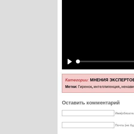
Play
Категории:
МНЕНИЯ ЭКСПЕРТО
Метки:
Гиренок
,
интеллигенция
,
ненави
Оставить комментарий
Имя(обязате
Почта (не бу