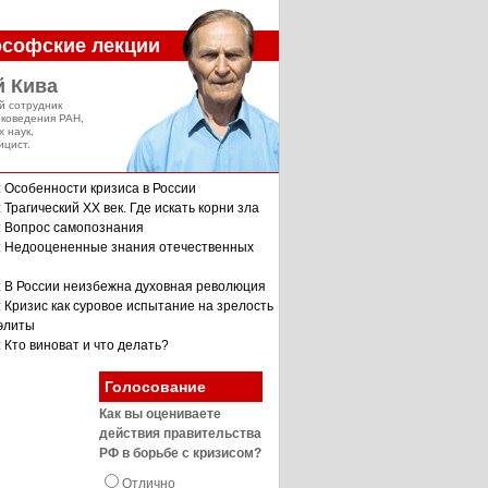
софские лекции
й Кива
й сотрудник
оковедения РАН,
х наук,
ицист.
: Особенности кризиса в России
 Трагический XX век. Где искать корни зла
: Вопрос самопознания
: Недооцененные знания отечественных
: В России неизбежна духовная революция
: Кризис как суровое испытание на зрелость
 элиты
 Кто виноват и что делать?
Голосование
Как вы оцениваете
действия правительства
РФ в борьбе с кризисом?
Отлично