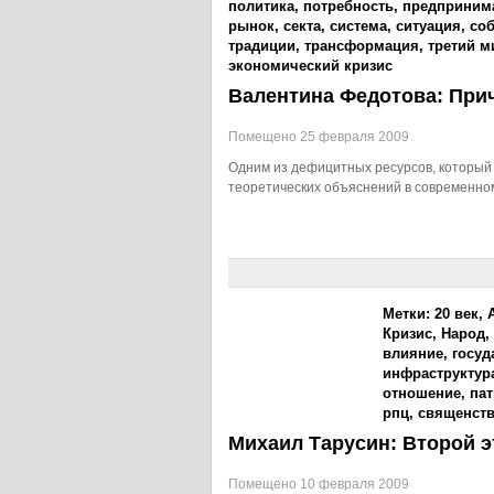
политика
,
потребность
,
предприним
рынок
,
секта
,
система
,
ситуация
,
со
традиции
,
трансформация
,
третий м
экономический кризис
Валентина Федотова: При
Помещено 25 февраля 2009
Одним из дефицитных ресурсов, который 
теоретических объяснений в современно
Метки:
20 век
,
Кризис
,
Народ
,
влияние
,
госуд
инфраструктур
отношение
,
па
рпц
,
священст
Михаил Тарусин: Второй э
Помещено 10 февраля 2009