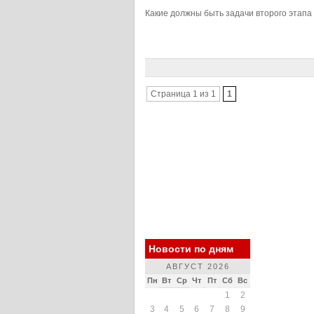
Какие должны быть задачи второго этапа
Страница 1 из 1
1
Новости по дням
АВГУСТ 2026
Пн
Вт
Ср
Чт
Пт
Сб
Вс
1
2
3
4
5
6
7
8
9