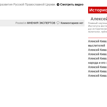
 развития Русской Православной Церкви.
Смотреть видео
Историо
Алексе
Posted in
МНЕНИЯ ЭКСПЕРТОВ
Комментариев нет
Главный научны
Института вост
д-р исторически
политолог, публ
Алексей Кива
мыслителей
Алексей Кива
Алексей Кива:
Алексей Кива
народа и его
Алексей Кива:
Алексей Кива
Алексей Кива