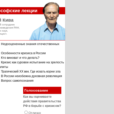
софские лекции
й Кива
й сотрудник
оковедения РАН,
х наук,
ицист.
: Недооцененные знания отечественных
: Особенности кризиса в России
 Кто виноват и что делать?
: Кризис как суровое испытание на зрелость
 элиты
 Трагический XX век. Где искать корни зла
: В России неизбежна духовная революция
: Вопрос самопознания
Голосование
Как вы оцениваете
действия правительства
РФ в борьбе с кризисом?
Отлично