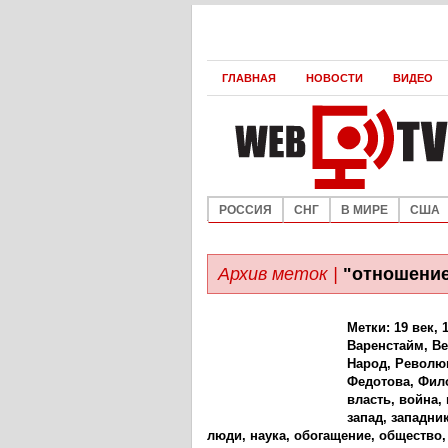
ГЛАВНАЯ
НОВОСТИ
ВИДЕО
РОССИЯ
СНГ
В МИРЕ
США
Архив меток |
"отношени
Метки:
19 век
,
Варенстайм
,
Ве
Народ
,
Револю
Федотова
,
Фил
власть
,
война
,
запад
,
западни
люди
,
наука
,
обогащение
,
общество