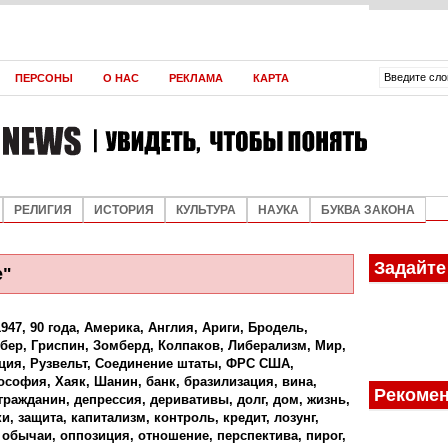
ВЛАДИМИР ЯКУНИН
АНДРЕЙ МАРЧУКОВ
АНДРЕЙ МАРЧУКОВ
ЮРИЙ ШУШКЕВИЧ
ЮРИЙ ШУШКЕВИЧ
ЮРИЙ ШУШКЕВИЧ
ЮРИЙ ШУШКЕВИЧ
ЮРИЙ ШУШКЕВИЧ
ЮРИЙ ШУШКЕВИЧ
ЮРИЙ ШУШКЕВИЧ
ЮРИЙ ШУШКЕВИЧ
ЮРИЙ ШУШКЕВИЧ
АЛЕКСЕЙ КИВА
АЛЕКСЕЙ КИВА
АЛЕКСЕЙ КИВА
АЛЕКСЕЙ КИВА
АЛЕКСЕЙ КИВА
О КОРРУП
В СУМЕР
ПАРАЛЛЕЛ
ПАРАЛЛЕЛ
ПАРАЛЛЕЛ
ПАРАЛЛЕЛ
МИРОВОЙ
ОРДЕН ДЛ
НОВЫЕ Т
НАТАЛИЯ 
ПОДДЕРЖ
ФУТУРОЛО
ПРОИЗВО
КАК ШЕВЧ
СПЕКУЛЯЦ
ВОЗМОЖН
В ЧЁМ СЕ
ЛЕВ ТРОЦ
ДЭН СЯОП
ПЛОХОЕ З
ПЕРСОНЫ
О НАС
РЕКЛАМА
КАРТА
ДИСБАЛА
МЯТЕЖ
РОССИЙС
СЕПАРАТ
РОССИИ
КОРМОВО
СТРАНЕ 
ЭКОНОМИ
ЛИЧНОСТИ
НЕПЛОДО
СЯОПИНА
И ЧРЕВАТ
РЕЛИГИЯ
ИСТОРИЯ
КУЛЬТУРА
НАУКА
БУКВА ЗАКОНА
Задайте
е"
1947
,
90 года
,
Америка
,
Англия
,
Ариги
,
Бродель
,
бер
,
Гриспин
,
Зомберд
,
Колпаков
,
Либерализм
,
Мир
,
ция
,
Рузвельт
,
Соединение штаты
,
ФРС США
,
ософия
,
Хаяк
,
Шанин
,
банк
,
бразилизация
,
вина
,
Рекомен
гражданин
,
депрессия
,
деривативы
,
долг
,
дом
,
жизнь
,
ки
,
защита
,
капитализм
,
контроль
,
кредит
,
лозунг
,
,
обычаи
,
оппозиция
,
отношение
,
перспектива
,
пирог
,