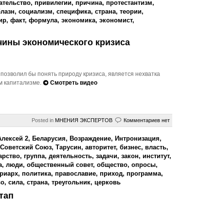
ательство
,
привилегии
,
причина
,
протестантизм
,
блазн
,
социализм
,
специфика
,
страна
,
теории
,
ир
,
факт
,
формула
,
экономика
,
экономист
,
чины экономического кризиса
позволил бы понять природу кризиса, является нехватка
м капитализме.
Смотреть видео
Posted in
МНЕНИЯ ЭКСПЕРТОВ
Комментариев нет
Алексей 2
,
Беларусия
,
Возраждение
,
Интронизация
,
Советский Союз
,
Тарусин
,
авторитет
,
бизнес
,
власть
,
арство
,
группа
,
деятельность
,
задачи
,
закон
,
институт
,
а
,
люди
,
общественный совет
,
общество
,
опросы
,
триарх
,
политика
,
православие
,
приход
,
программа
,
во
,
сила
,
страна
,
треугольник
,
церковь
тап