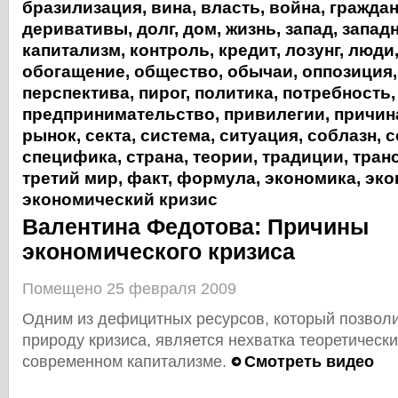
бразилизация
,
вина
,
власть
,
война
,
гражда
деривативы
,
долг
,
дом
,
жизнь
,
запад
,
запад
капитализм
,
контроль
,
кредит
,
лозунг
,
люди
обогащение
,
общество
,
обычаи
,
оппозиция
перспектива
,
пирог
,
политика
,
потребность
,
предпринимательство
,
привилегии
,
причин
рынок
,
секта
,
система
,
ситуация
,
соблазн
,
с
специфика
,
страна
,
теории
,
традиции
,
тран
третий мир
,
факт
,
формула
,
экономика
,
эко
экономический кризис
Валентина Федотова: Причины
экономического кризиса
Помещено 25 февраля 2009
Одним из дефицитных ресурсов, который позвол
природу кризиса, является нехватка теоретическ
современном капитализме.
Смотреть видео