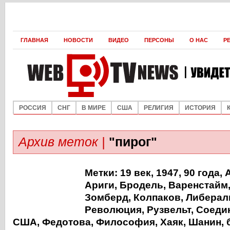
ГЛАВНАЯ
НОВОСТИ
ВИДЕО
ПЕРСОНЫ
О НАС
Р
РОССИЯ
СНГ
В МИРЕ
США
РЕЛИГИЯ
ИСТОРИЯ
Архив меток |
"пирог"
Метки:
19 век
,
1947
,
90 года
,
Ариги
,
Бродель
,
Варенстайм
Зомберд
,
Колпаков
,
Либерал
Революция
,
Рузвельт
,
Соеди
США
,
Федотова
,
Философия
,
Хаяк
,
Шанин
,