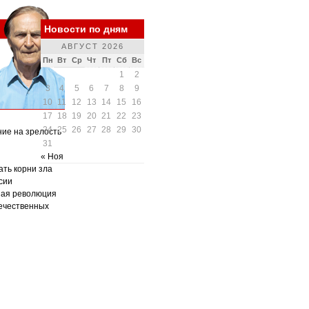
Новости по дням
АВГУСТ 2026
Пн
Вт
Ср
Чт
Пт
Сб
Вс
1
2
3
4
5
6
7
8
9
10
11
12
13
14
15
16
17
18
19
20
21
22
23
24
25
26
27
28
29
30
ние на зрелость
31
« Ноя
ать корни зла
сии
ная революция
ечественных