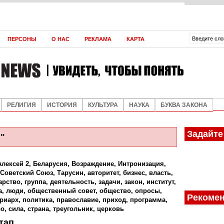
ВЛАДИМИР ЯКУНИН
АНДРЕЙ МАРЧУКОВ
АНДРЕЙ МАРЧУКОВ
ЮРИЙ ШУШКЕВИЧ
ЮРИЙ ШУШКЕВИЧ
ЮРИЙ ШУШКЕВИЧ
ЮРИЙ ШУШКЕВИЧ
ЮРИЙ ШУШКЕВИЧ
ЮРИЙ ШУШКЕВИЧ
ЮРИЙ ШУШКЕВИЧ
ЮРИЙ ШУШКЕВИЧ
ЮРИЙ ШУШКЕВИЧ
АЛЕКСЕЙ КИВА
АЛЕКСЕЙ КИВА
АЛЕКСЕЙ КИВА
АЛЕКСЕЙ КИВА
АЛЕКСЕЙ КИВА
О КОРРУП
В СУМЕР
ПАРАЛЛЕЛ
ПАРАЛЛЕЛ
ПАРАЛЛЕЛ
ПАРАЛЛЕЛ
МИРОВОЙ
ОРДЕН ДЛ
НОВЫЕ Т
НАТАЛИЯ 
ПОДДЕРЖ
ФУТУРОЛО
ПРОИЗВО
КАК ШЕВЧ
СПЕКУЛЯЦ
ВОЗМОЖН
В ЧЁМ СЕ
ЛЕВ ТРОЦ
ДЭН СЯОП
ПЛОХОЕ З
ПЕРСОНЫ
О НАС
РЕКЛАМА
КАРТА
ДИСБАЛА
МЯТЕЖ
РОССИЙС
СЕПАРАТ
РОССИИ
КОРМОВО
СТРАНЕ 
ЭКОНОМИ
ЛИЧНОСТИ
НЕПЛОДО
СЯОПИНА
И ЧРЕВАТ
РЕЛИГИЯ
ИСТОРИЯ
КУЛЬТУРА
НАУКА
БУКВА ЗАКОНА
Задайте
"
Алексей 2
,
Беларусия
,
Возраждение
,
Интронизация
,
Советский Союз
,
Тарусин
,
авторитет
,
бизнес
,
власть
,
арство
,
группа
,
деятельность
,
задачи
,
закон
,
институт
,
а
,
люди
,
общественный совет
,
общество
,
опросы
,
Рекомен
триарх
,
политика
,
православие
,
приход
,
программа
,
во
,
сила
,
страна
,
треугольник
,
церковь
тап