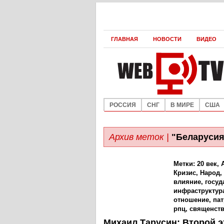
ГЛАВНАЯ
НОВОСТИ
ВИДЕО
РОССИЯ
СНГ
В МИРЕ
США
Архив меток |
"Беларусия
Метки:
20 век
,
Кризис
,
Народ
,
влияние
,
госуд
инфраструктур
отношение
,
па
рпц
,
священст
Михаил Тарусин: Второй э