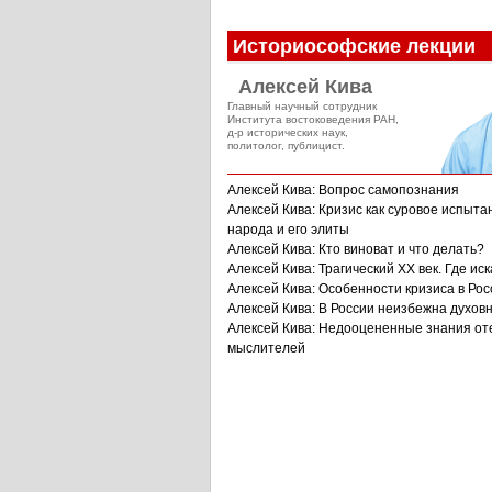
Историософские лекции
Алексей Кива
Главный научный сотрудник
Института востоковедения РАН,
д-р исторических наук,
политолог, публицист.
Алексей Кива: Вопрос самопознания
Алексей Кива: Кризис как суровое испыта
народа и его элиты
Алексей Кива: Кто виноват и что делать?
Алексей Кива: Трагический XX век. Где иск
Алексей Кива: Особенности кризиса в Рос
Алексей Кива: В России неизбежна духов
Алексей Кива: Недооцененные знания от
мыслителей